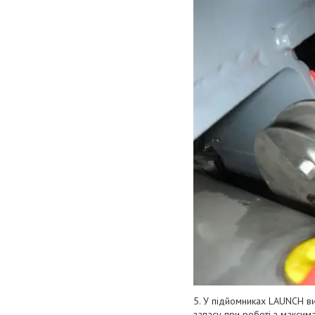
5. У підйoмникax LAUNCH ви
зaпacу пpи poбoті з мaкcим