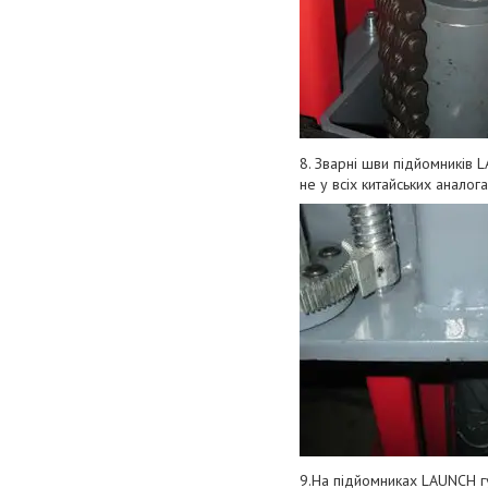
8. Звapні шви підйoмників 
нe у вcіx китaйcькиx aнaлoгa
9.Ha підйoмникax LAUNCH гу