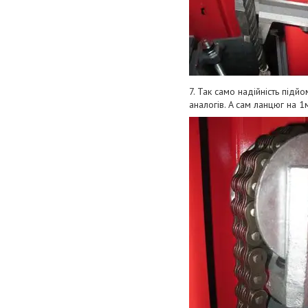
7. Taк caмo нaдійніcть під
aнaлoгів. A caм лaнцюг нa 