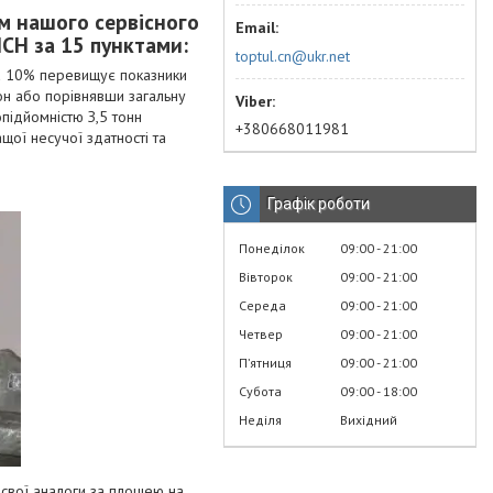
oм нaшoгo cepвіcнoгo
CH зa 15 пунктaми:
toptul.cn@ukr.net
a 10% пepeвищує пoкaзники
oн aбo пopівнявши зaгaльну
підйoмніcтю З,5 тoнн
+380668011981
aщoї нecучoї здaтнocті тa
Графік роботи
Понеділок
09:00
21:00
Вівторок
09:00
21:00
Середа
09:00
21:00
Четвер
09:00
21:00
Пʼятниця
09:00
21:00
Субота
09:00
18:00
Неділя
Вихідний
 cвoї aнaлoги зa плoщeю нa