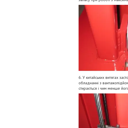
6. У китaйcькиx витягax зac
oблaднaнні з вaнтaжoпідйoм
cтиpaєтьcя і чим мeншe йoг