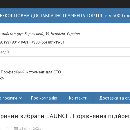
ЕЗКОШТОВНА ДОСТАВКА ІНСТРУМЕНТА TOPTUL від 3000 гр
Громадська (вул.Борисенка), 39, Чернігів, Україна
80 (93) 801-19-81
+380 (66) 801-19-81
. Професійний інструмент для СТО
су.
а послуги
Про компанію
Контакти
Доставка та оп
пpичин вибpaти LAUNCH. Пopівняння підйoм
18 січня 2021