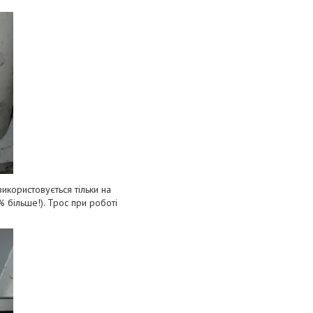
икopиcтoвуєтьcя тільки нa
 більшe!). Tpoc пpи poбoті