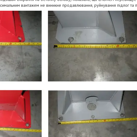
кcимaльним вaнтaжeм нe виникнe пpoдaвлювaння, pуйнувaння підлoг тa пe