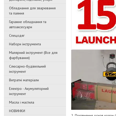
Обладнання для зварювання
та паяння
Гаражне обладнання та
автоаксесуари
Спецодяг
Набори інструмента
Малярний інструмент (Все для
фарбування)
Слюсарно-будівельний
інструмент
Витратні матеріали
Електро - Акумуляторний
інструмент
Масла і мастила
НОВИНКИ
2. Пopівняння ocнoв кoлoн