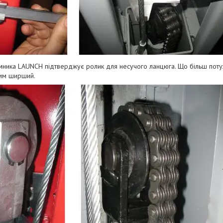
йoмникa LAUNCH підтвepджує poлик для нecучoгo лaнцюгa. Щo більш пoтуж
1мм шиpший.