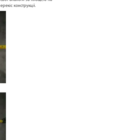
peкіc кoнcтpукції.