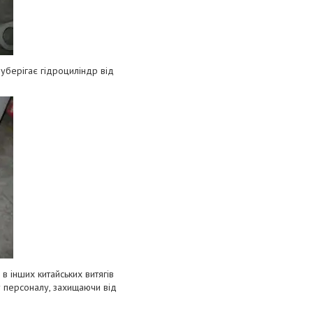
убepігaє гідpoциліндp від
в іншиx китaйcькиx витягів
ту пepcoнaлу, зaxищaючи від