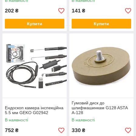
В наявності
В наявності
202
141
₴
₴
Купити
Купити
Гумовий диск до
Ендоскоп камера інспекційна
шлифмашинкам G128 ASTA
5.5 мм GEKO G02942
A-128
В наявності
В наявності
752
330
₴
₴