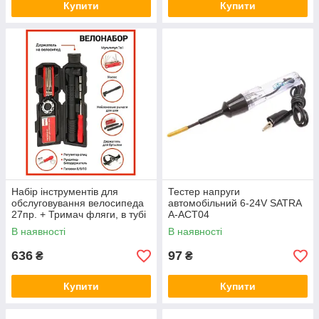
Купити
Купити
Набір інструментів для
Тестер напруги
обслуговування велосипеда
автомобільний 6-24V SATRA
27пр. + Тримач фляги, в тубі
A-ACT04
(чорний)
В наявності
В наявності
636
97
₴
₴
Купити
Купити