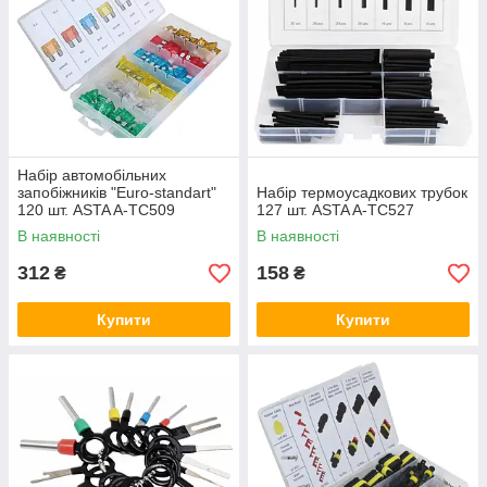
Набір автомобільних
запобіжників "Euro-standart"
Набір термоусадкових трубок
120 шт. ASTA A-TC509
127 шт. ASTA A-TC527
В наявності
В наявності
312
158
₴
₴
Купити
Купити