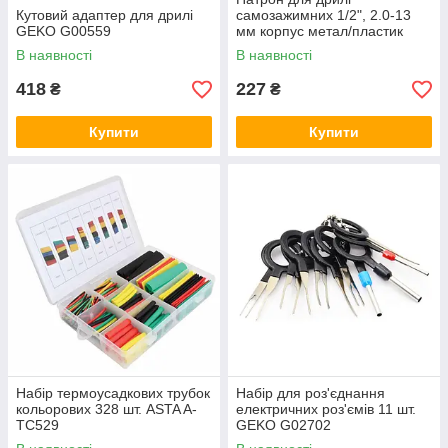
Кутовий адаптер для дрилі
самозажимних 1/2", 2.0-13
GEKO G00559
мм корпус метал/пластик
GEKO G00515
В наявності
В наявності
418
227
₴
₴
Купити
Купити
Набір термоусадкових трубок
Набір для роз'єднання
кольорових 328 шт. ASTA A-
електричних роз'ємів 11 шт.
TC529
GEKO G02702