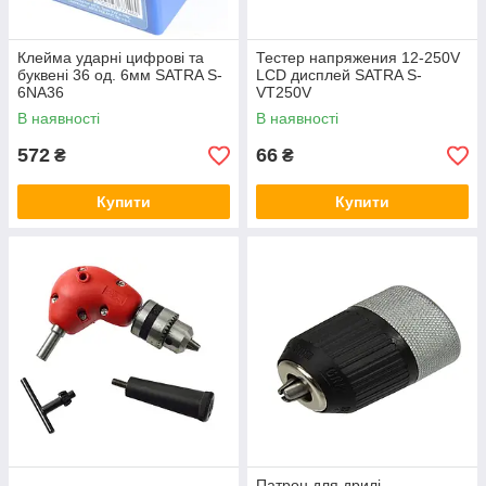
Клейма ударні цифрові та
Тестер напряжения 12-250V
буквені 36 од. 6мм SATRA S-
LCD дисплей SATRA S-
6NA36
VT250V
В наявності
В наявності
572
66
₴
₴
Купити
Купити
Патрон для дрилі