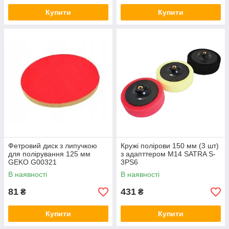
Купити
Купити
Фетровий диск з липучкою
Кружі полірови 150 мм (3 шт)
для полірування 125 мм
з адапттером M14 SATRA S-
GEKO G00321
3PS6
В наявності
В наявності
81
431
₴
₴
Купити
Купити