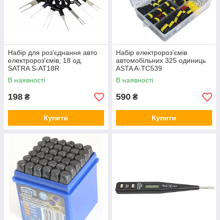
Набір для роз'єднання авто
Набір електророз'ємів
електророз'ємів, 18 од.
автомобільних 325 одиниць
SATRA S-AT18R
ASTA A-TC539
В наявності
В наявності
198
590
₴
₴
Купити
Купити