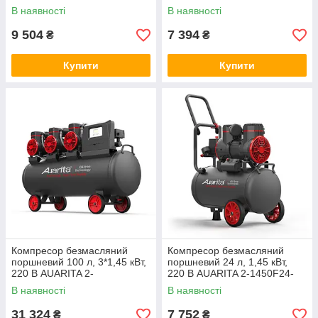
1129502953
1129502952
В наявності
В наявності
9 504
7 394
₴
₴
Купити
Купити
Компресор безмасляний
Компресор безмасляний
поршневий 100 л, 3*1,45 кВт,
поршневий 24 л, 1,45 кВт,
220 В AUARITA 2-
220 В AUARITA 2-1450F24-
1450X3F100-220
220
В наявності
В наявності
31 324
7 752
₴
₴