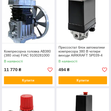
Прессостат блок автоматики
Компресорна головка AB380
компресора 380 В чотири
(380 л/хв) FIAC 9100281000
виходи AIRKRAFT SP039-4
В наявності
В наявності
11 770
494
₴
₴
Купити
Купити