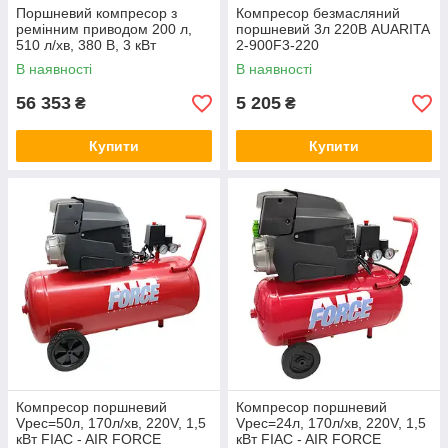
Поршневий компресор з
Компресор безмасляний
ремінним приводом 200 л,
поршневий 3л 220В AUARITA
510 л/хв, 380 В, 3 кВт
2-900F3-220
AIRKRAFT AK200-510-380
В наявності
В наявності
56 353
5 205
₴
₴
Купити
Купити
Компресор поршневий
Компресор поршневий
Vрес=50л, 170л/хв, 220V, 1,5
Vрес=24л, 170л/хв, 220V, 1,5
кВт FIAC - AIR FORCE
кВт FIAC - AIR FORCE