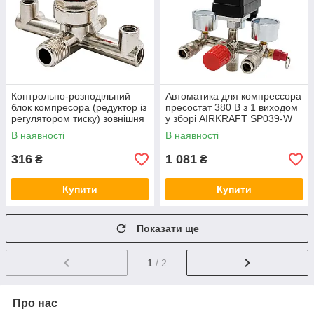
Контрольно-розподільний
Автоматика для компрессора
блок компресора (редуктор із
пресостат 380 В з 1 виходом
регулятором тиску) зовнішня
у зборі AIRKRAFT SP039-W
різь 1/4 і 1/2,
В наявності
В наявності
316
1 081
₴
₴
Купити
Купити
Показати ще
1
/ 2
Про нас