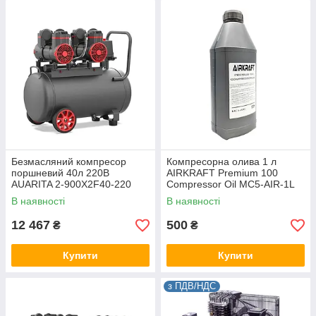
Безмасляний компресор
Компресорна олива 1 л
поршневий 40л 220В
AIRKRAFT Premium 100
AUARITA 2-900X2F40-220
Compressor Oil MC5-AIR-1L
В наявності
В наявності
12 467
500
₴
₴
Купити
Купити
з ПДВ/НДС