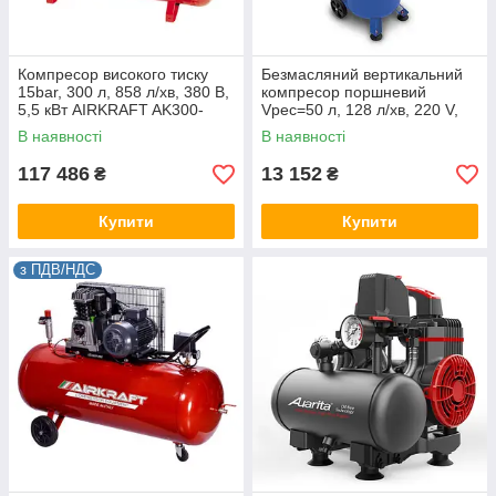
Компресор високого тиску
Безмасляний вертикальний
15bar, 300 л, 858 л/хв, 380 В,
компресор поршневий
5,5 кВт AIRKRAFT AK300-
Vрес=50 л, 128 л/хв, 220 V,
15BAR-858-380
0,7 кВт FIAC
В наявності
В наявності
117 486
13 152
₴
₴
Купити
Купити
з ПДВ/НДС