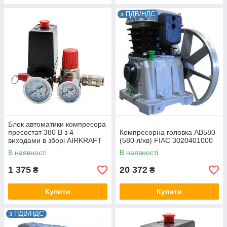
з ПДВ/НДС
Блок автоматики компресора
пресостат 380 В з 4
Компресорна головка AB580
виходами в зборі AIRKRAFT
(580 л/хв) FIAC 3020401000
SP039-S-2
В наявності
В наявності
1 375
20 372
₴
₴
Купити
Купити
з ПДВ/НДС