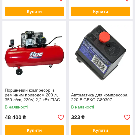
Купити
Купити
Поршневий компресор із
ремінним приводом 200 л,
Автоматика для компресора
350 л/хв, 220V, 2,2 кВт FIAC
220 В GEKO G80307
AB200-360-220-RED-IT
В наявності
В наявності
48 400
323
₴
₴
Купити
Купити