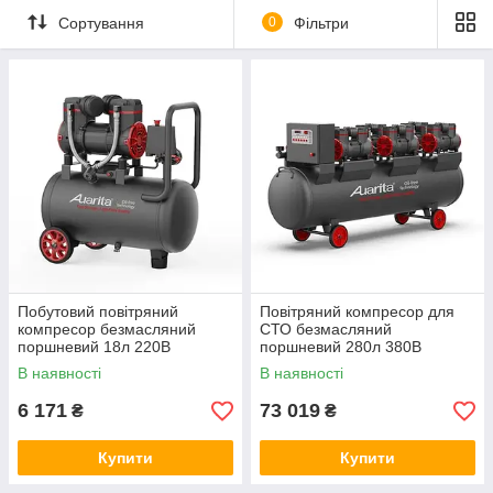
Сортування
0
Фільтри
Побутовий повітряний
Повітряний компресор для
компресор безмасляний
СТО безмасляний
поршневий 18л 220В
поршневий 280л 380В
AUARITA 2-900F18-220
AUARITA 2-1450X6F280-380
В наявності
В наявності
6 171
73 019
₴
₴
Купити
Купити