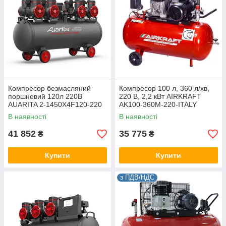
Компресор безмасляний
Компресор 100 л, 360 л/хв,
поршневий 120л 220В
220 В, 2,2 кВт AIRKRAFT
AUARITA 2-1450X4F120-220
AK100-360M-220-ITALY
В наявності
В наявності
41 852
35 775
₴
₴
Купити
Купити
з ПДВ/НДС