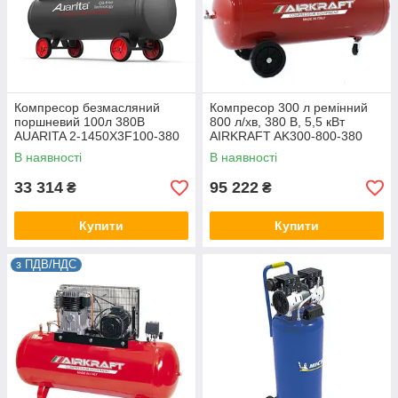
Компресор безмасляний
Компресор 300 л ремінний
поршневий 100л 380В
800 л/хв, 380 В, 5,5 кВт
AUARITA 2-1450X3F100-380
AIRKRAFT AK300-800-380
В наявності
В наявності
33 314
95 222
₴
₴
Купити
Купити
з ПДВ/НДС