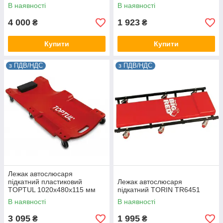
автосервіса, майстерні YATO
В наявності
В наявності
YT-08802
4 000
1 923
₴
₴
Купити
Купити
з ПДВ/НДС
з ПДВ/НДС
Лежак автослюсаря
підкатний пластиковий
Лежак автослюсаря
TOPTUL 1020x480x115 мм
підкатний TORIN TR6451
JCM-0300
В наявності
В наявності
3 095
1 995
₴
₴