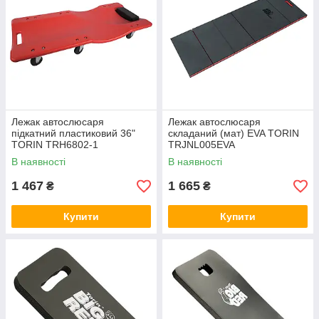
Лежак автослюсаря
Лежак автослюсаря
підкатний пластиковий 36"
складаний (мат) EVA TORIN
TORIN TRH6802-1
TRJNL005EVA
В наявності
В наявності
1 467
1 665
₴
₴
Купити
Купити