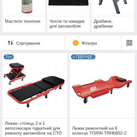
Мастило технічне
Чохли та накидки
Драбини,
для автомобіля
драбинки
Сортування
0
Фільтри
Топ
з ПДВ/НДС
Лежак- стілець 2 в 1
автослюсаря підкатний для
Лежак ремонтний на 6
ремонту автомобіля на СТО
колесах TORIN TRH6802-2