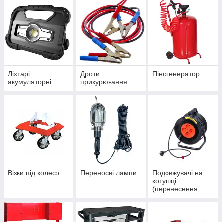
Ліхтарі
Дроти
Піногенератор
акумуляторні
прикурювання
Візки під колесо
Переносні лампи
Подовжувачі на
котушці
(перенесення
гаражні)