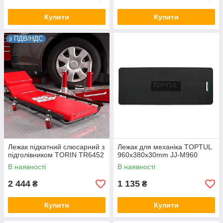
Купити
Купити
з ПДВ/НДС
Лежак підкатний слюсарний з
Лежак для механіка TOPTUL
підголівником TORIN TR6452
960x380x30mm JJ-M960
В наявності
В наявності
2 444
1 135
₴
₴
Купити
Купити