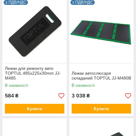
з ПДВ/НДС
з ПДВ/НДС
Лежак для ремонту авто
TOPTUL 485x225x30mm JJ-
Лежак автослюсаря
M485
складаний TOPTUL JJ-M480B
В наявності
В наявності
584
3 038
₴
₴
Купити
Купити