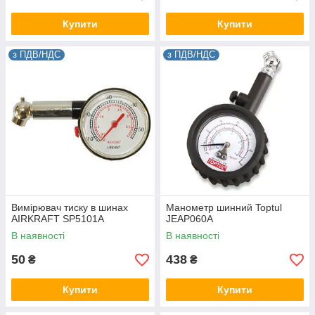
Купити
Купити
з ПДВ/НДС
з ПДВ/НДС
Вимірювач тиску в шинах
Манометр шинний Toptul
AIRKRAFT SP5101A
JEAP060A
В наявності
В наявності
50
438
₴
₴
Купити
Купити