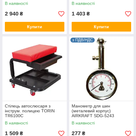
TORIN TR6201A
GI36001
В наявності
В наявності
2 940
1 403
₴
₴
Купити
Купити
з ПДВ/НДС
Стілець автослюсаря з
Манометр для шин
інструм. полицею TORIN
(металевий корпус)
TR6100C
AIRKRAFT SDG-5243
В наявності
В наявності
1 509
277
₴
₴