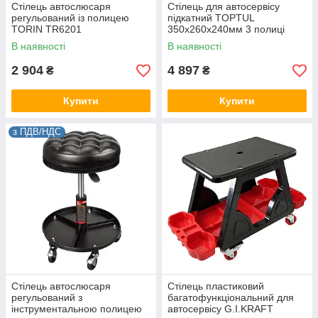
Стілець автослюсаря
Стілець для автосервісу
регульований із полицею
підкатний TOPTUL
TORIN TR6201
350х260х240мм 3 полиці
JCA-350B
В наявності
В наявності
2 904
4 897
₴
₴
Купити
Купити
з ПДВ/НДС
Стілець автослюсаря
Стілець пластиковий
регульований з
багатофункціональний для
інструментальною полицею
автосервісу G.I.KRAFT