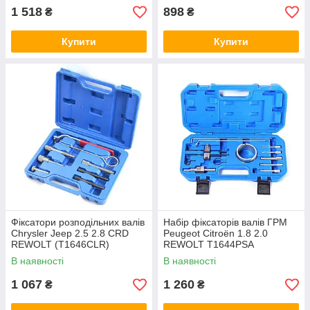
1 518
898
₴
₴
Купити
Купити
Фіксатори розподільних валів
Набір фіксаторів валів ГРМ
Chrysler Jeep 2.5 2.8 CRD
Peugeot Citroën 1.8 2.0
REWOLT (T1646CLR)
REWOLT T1644PSA
В наявності
В наявності
1 067
1 260
₴
₴