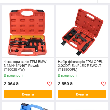
Фіксатори валів ГРМ BMW
Набір фіксаторів ГРМ OPEL
N42/N46/N46T Rewolt
2.0CDTi EcoFLEX REWOLT
(T9002BMW)
(T1880OPL)
В наявності
В наявності
2 064
2 850
₴
₴
Купити
Купити