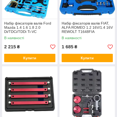
Набір фіксаторів валів Ford
Набір фіксаторів валів FIAT,
Mazda 1.4 1.6 1.8 2.0
ALFA ROMEO 1.2 16V/1.4 16V
Di/TDCi/TDDi Ti-VC
REWOLT T1648FIA
ECOBOOST REWOLT
В наявності
В наявності
(T1953FRD)
2 215
1 685
₴
₴
Купити
Купити