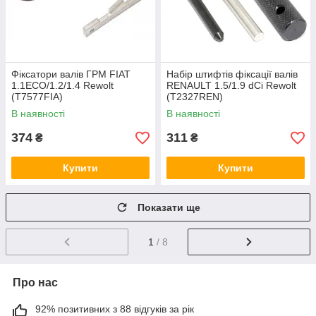
Фіксатори валів ГРМ FIAT
Набір штифтів фіксації валів
1.1ECO/1.2/1.4 Rewolt
RENAULT 1.5/1.9 dCi Rewolt
(T7577FIA)
(T2327REN)
В наявності
В наявності
374
311
₴
₴
Купити
Купити
Показати ще
1
/ 8
Про нас
92% позитивних з 88 відгуків за рік