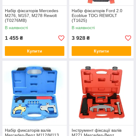
Набір фіксаторів Mercedes
Набір фіксаторів Ford 2.0
M276, M157, M278 Rewolt
Ecoblue TDCi REWOLT
(T0276MB)
(T1625)
В наявності
В наявності
1 455
3 928
₴
₴
Купити
Купити
Набір фиксаторів валів
Інструмент фіксації валів
Mercedes-Benz M112/M113
M271 Mercedes-Benz