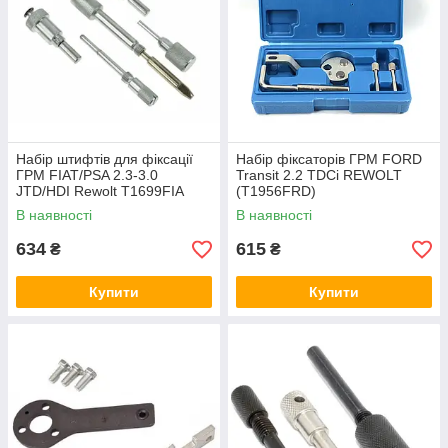
Набір штифтів для фіксації
Набір фіксаторів ГРМ FORD
ГРМ FIAT/PSA 2.3-3.0
Transit 2.2 TDCi REWOLT
JTD/HDI Rewolt T1699FIA
(T1956FRD)
В наявності
В наявності
634
615
₴
₴
Купити
Купити