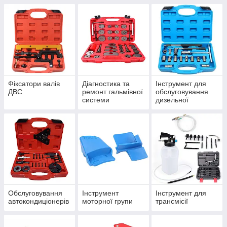
Фіксатори валів
Діагностика та
Інструмент для
ДВС
ремонт гальмівної
обслуговування
системи
дизельної
паливної
апаратури
Обслуговування
Інструмент
Інструмент для
автокондиціонерів
моторної групи
трансмісії