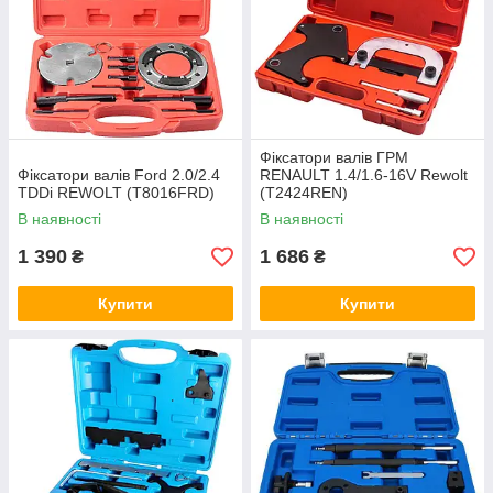
Фіксатори валів ГРМ
Фіксатори валів Ford 2.0/2.4
RENAULT 1.4/1.6-16V Rewolt
TDDi REWOLT (T8016FRD)
(T2424REN)
В наявності
В наявності
1 390
1 686
₴
₴
Купити
Купити