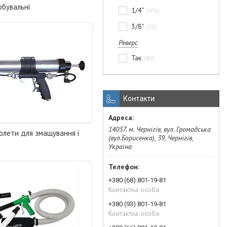
бувальні
1/4"
316
3/8"
10
Реверс
Так
80
Контакти
14037. м. Чернігів, вул. Громадська
олети для змащування і
(вул.Борисенка), 39, Чернігів,
Україна
+380 (68) 801-19-81
Контактна особа
+380 (93) 801-19-81
Контактна особа