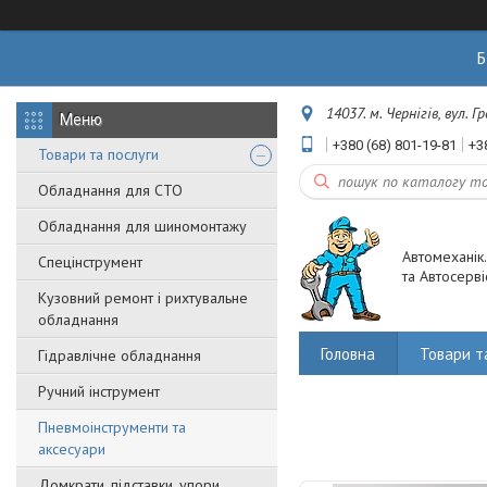
Б
14037. м. Чернігів, вул. 
+380 (68) 801-19-81
+3
Товари та послуги
Обладнання для СТО
Обладнання для шиномонтажу
Автомеханік
Спецінструмент
та Автосерві
Кузовний ремонт і рихтувальне
обладнання
Головна
Товари т
Гідравлічне обладнання
Ручний інструмент
Пневмоінструменти та
аксесуари
Домкрати, підставки, упори