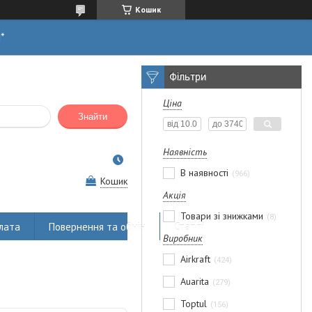
Кошик
н*
Фільтри
Ціна
Знайти
Наявність
В наявності
966
Кошик
Акція
Товари зі знижками
8
лата
Повернення та обмін
Статті
Виробник
Airkraft
424
Auarita
279
Toptul
156