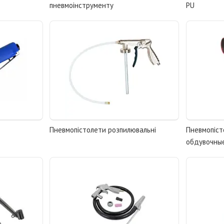
пневмоінструменту
PU
Пневмопістолети розпилювальні
Пневмопіст
обдувочны