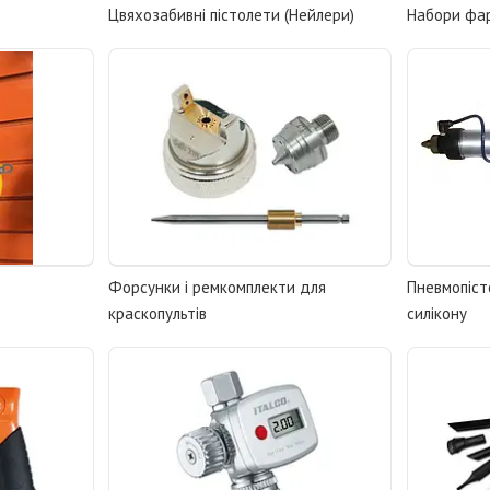
Цвяхозабивні пістолети (Нейлери)
Набори фар
Форсунки і ремкомплекти для
Пневмопіст
краскопультів
силікону