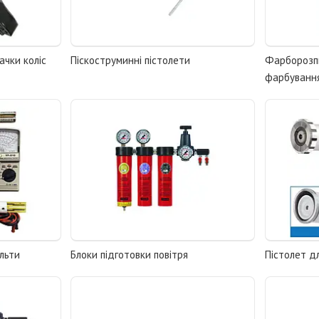
ачки коліс
Піскоструминні пістолети
Фарборозпи
фарбуванн
льти
Блоки підготовки повітря
Пістолет д