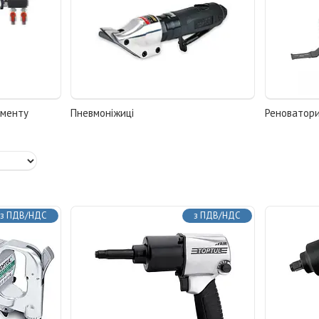
ументу
Пневмоніжиці
Реноватори
з ПДВ/НДС
з ПДВ/НДС