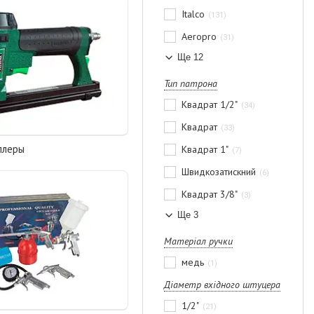
Italco
131
Aeropro
31
Ще 12
Тип патрона
Квадрат 1/2"
34
Квадрат
33
плеры
Квадрат 1"
7
Швидкозатискний
6
Квадрат 3/8"
3
Ще 3
Матеріал ручки
медь
1
Діаметр вхідного штуцера
1/2"
21