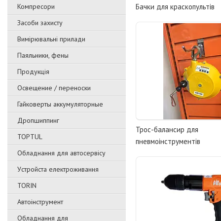
Компресори
Бачки для краскопультів
Засоби захисту
Вимірювальні прилади
Паяльники, фены
Продукція
Освещение / переноски
Гайковерты аккумуляторные
Дропшиппинг
Трос-балансир для
TOPTUL
пневмоінструментів
Обладнання для автосервісу
Уcтpoйстa елeктpoживання
TORIN
Автоінструмент
Обладнання для