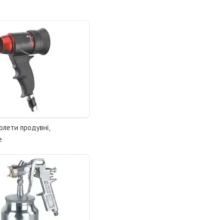
олети продувні,
е