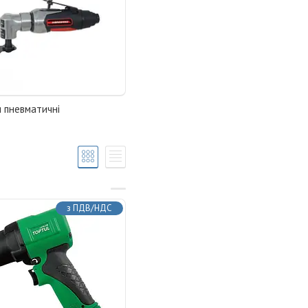
 пневматичні
з ПДВ/НДС