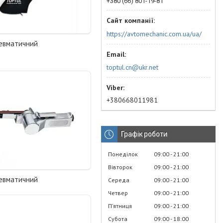
+380 (66) 801-19-81
https://avtomechanic.com.ua/ua/
евматичний
toptul.cn@ukr.net
+380668011981
Графік роботи
Понеділок
09:00
21:00
Вівторок
09:00
21:00
евматичний
Середа
09:00
21:00
Четвер
09:00
21:00
Пʼятниця
09:00
21:00
Субота
09:00
18:00