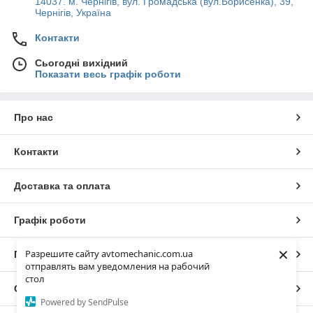
14037. м. Чернігів, вул. Громадська (вул.Борисенка), 39,
Чернігів, Україна
Контакти
Сьогодні вихідний
Показати весь графік роботи
Про нас
Контакти
Доставка та оплата
Графік роботи
×
Разрешите сайту avtomechanic.com.ua
Повна версія сайту
отправлять вам уведомления на рабочий
стол
Сайт створено на маркетплейсі
Prom.ua
Powered by SendPulse