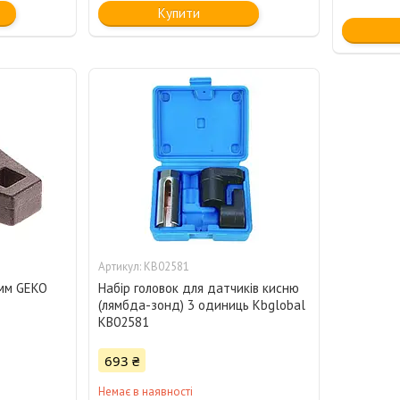
Купити
KB02581
мм GEKO
Набір головок для датчиків кисню
(лямбда-зонд) 3 одиниць Kbglobal
KB02581
693 ₴
Немає в наявності