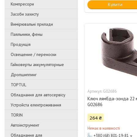
Компресори
Купити
Засоби захисту
Вимірювальні прилади
Паяльники, фены
Продукція
Освещение / переноски
Гайковерты аккумуляторные
Дропшиппинг
TOPTUL
G02686
Обладнання для автосервісу
Ключ лямбда-зонда 22 
G02686
Уcтpoйстa елeктpoживання
TORIN
264 ₴
Автоінструмент
Немає в наявності
Обладнання для
+380 (68) 801-19-81