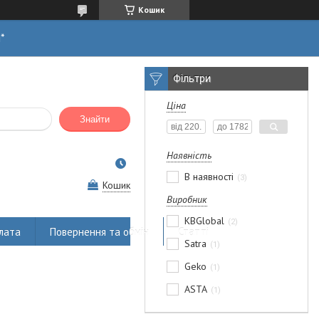
Кошик
н*
Фільтри
Ціна
Знайти
Наявність
В наявності
3
Кошик
Виробник
KBGlobal
2
лата
Повернення та обмін
Статті
Satra
1
Geko
1
ASTA
1