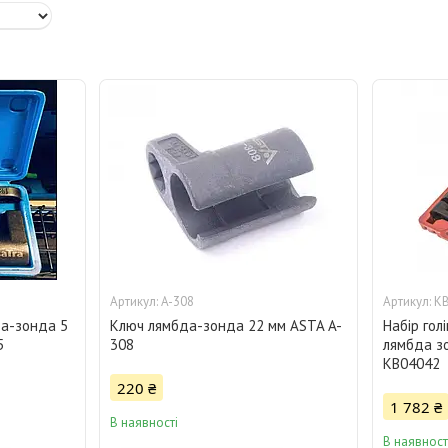
A-308
K
да-зонда 5
Ключ лямбда-зонда 22 мм ASTA A-
Набір гол
5
308
лямбда зо
KB04042
220 ₴
1 782 ₴
В наявності
В наявност