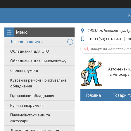
Б
14037. м. Чернігів, вул. 
+380 (68) 801-19-81
+3
Товари та послуги
Обладнання для СТО
Обладнання для шиномонтажу
Автомеханік
Спецінструмент
та Автосерві
Кузовний ремонт і рихтувальне
обладнання
Головна
Товари т
Гідравлічне обладнання
Ручний інструмент
Пневмоінструменти та
аксесуари
Домкрати, підставки, упори