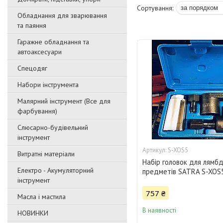
Обладнання для зварювання
та паяння
Гаражне обладнання та
автоаксесуари
Спецодяг
Набори інструмента
Малярний інструмент (Все для
фарбування)
Слюсарно-будівельний
інструмент
S-XOS5
Витратні матеріали
Набір головок для лямб
Електро - Акумуляторний
предметів SATRA S-XOS
інструмент
757 ₴
Масла і мастила
В наявності
НОВИНКИ