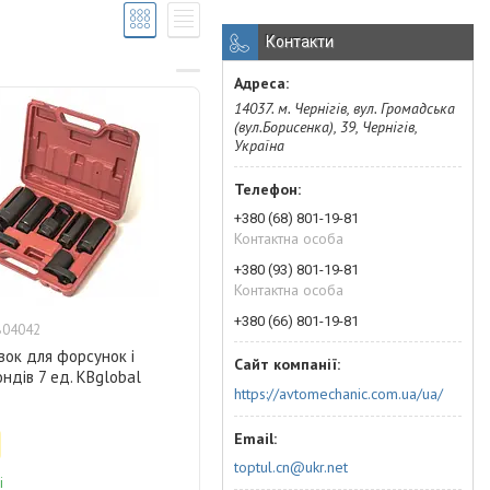
Контакти
14037. м. Чернігів, вул. Громадська
(вул.Борисенка), 39, Чернігів,
Україна
+380 (68) 801-19-81
Контактна особа
+380 (93) 801-19-81
Контактна особа
+380 (66) 801-19-81
B04042
івок для форсунок і
ндів 7 ед. KBglobal
https://avtomechanic.com.ua/ua/
toptul.cn@ukr.net
і