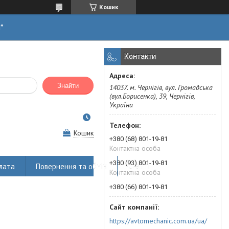
Кошик
н*
Контакти
Знайти
14037. м. Чернігів, вул. Громадська
(вул.Борисенка), 39, Чернігів,
Україна
Кошик
+380 (68) 801-19-81
Контактна особа
+380 (93) 801-19-81
лата
Повернення та обмін
Статті
Контактна особа
+380 (66) 801-19-81
https://avtomechanic.com.ua/ua/