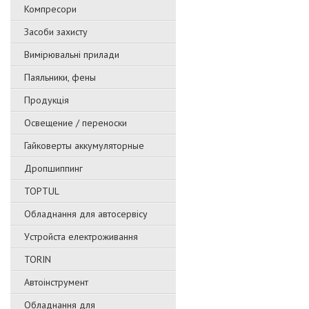
Компресори
Засоби захисту
Вимірювальні прилади
Паяльники, фены
Продукція
Освещение / переноски
Гайковерты аккумуляторные
Дропшиппинг
TOPTUL
Обладнання для автосервісу
Уcтpoйстa елeктpoживання
TORIN
Автоінструмент
Обладнання для