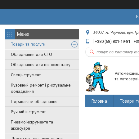
Б
14037. м. Чернігів, вул. 
+380 (68) 801-19-81
+3
Товари та послуги
Обладнання для СТО
Обладнання для шиномонтажу
Автомеханік
Спецінструмент
та Автосерві
Кузовний ремонт і рихтувальне
обладнання
Головна
Товари т
Гідравлічне обладнання
Ручний інструмент
Пневмоінструменти та
аксесуари
Домкрати, підставки, упори