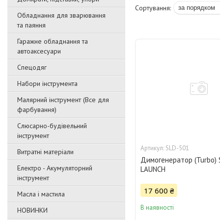
Обладнання для зварювання
та паяння
Гаражне обладнання та
автоаксесуари
Спецодяг
Набори інструмента
Малярний інструмент (Все для
фарбування)
Слюсарно-будівельний
інструмент
SLD-501
Витратні матеріали
Димогенератор (Turbo) 
Електро - Акумуляторний
LAUNCH
інструмент
17 600 ₴
Масла і мастила
В наявності
НОВИНКИ