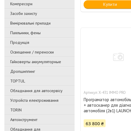
Компресори
Купити
Засоби захисту
Вимірювальні прилади
Паяльники, фены
Продукція
Освещение / переноски
Гайковерты аккумуляторные
Дропшиппинг
TOPTUL
Обладнання для автосервісу
X-431 IMMO PRO
Програматор автомобіль
Уcтpoйстa елeктpoживання
+ автосканер для діагн
TORIN
автомобіля (2в1) LAUNC
Автоінструмент
63 800 ₴
Обладнання для