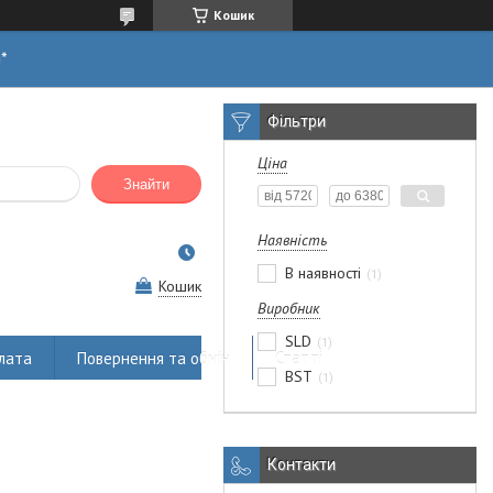
Кошик
н*
Фільтри
Ціна
Знайти
Наявність
В наявності
1
Кошик
Виробник
SLD
1
лата
Повернення та обмін
Статті
BST
1
Контакти