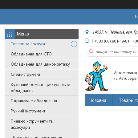
Б
14037. м. Чернігів, вул. 
+380 (68) 801-19-81
+3
Товари та послуги
Обладнання для СТО
Обладнання для шиномонтажу
Автомеханік
Спецінструмент
та Автосерві
Кузовний ремонт і рихтувальне
обладнання
Головна
Товари т
Гідравлічне обладнання
Ручний інструмент
Пневмоінструменти та
аксесуари
Домкрати, підставки, упори