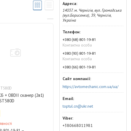
14037. м. Чернігів, вул. Громадська
(вул.Борисенка), 39, Чернігів,
Україна
+380 (68) 801-19-81
Контактна особа
+380 (93) 801-19-81
Контактна особа
+380 (66) 801-19-81
https://avtomechanic.com.ua/ua/
ST580D
Б + OBDII сканер (2в1)
ST580D
toptul.cn@ukr.net
явності
+380668011981
8) 801-19-81