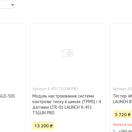
X-431 TSGUN PRO
B
SLD-501
Модуль настроювання системи
Тестер АК
контролю тиску в шинах (TPMS) і 4
LAUNCH B
датчики LTR-01 LAUNCH X-431
TSGUN PRO
5 720 ₴
Немає в на
13 200 ₴
+380 (6