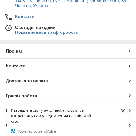
14037. м. Чернігів, вул. Громадська (вул.Борисенка), 39,
Чернігів, Україна
Контакти
Сьогодні вихідний
Показати весь графік роботи
Про нас
Контакти
Доставка та оплата
Графік роботи
×
Разрешите сайту avtomechanic.com.ua
Повна версія сайту
отправлять вам уведомления на рабочий
стол
Сайт створено на маркетплейсі
Prom.ua
Powered by SendPulse