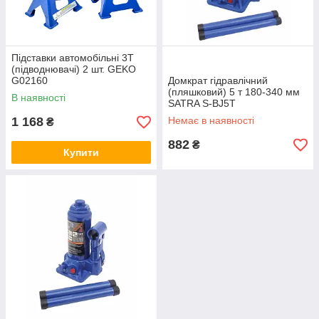
Підставки автомобільні 3T
(підводнювачі) 2 шт. GEKO
G02160
Домкрат гідравлічний
(пляшковий) 5 т 180-340 мм
В наявності
SATRA S-BJ5T
1 168
Немає в наявності
₴
882
₴
Купити