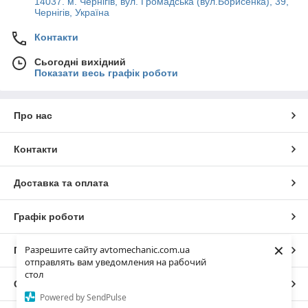
14037. м. Чернігів, вул. Громадська (вул.Борисенка), 39,
Чернігів, Україна
Контакти
Сьогодні вихідний
Показати весь графік роботи
Про нас
Контакти
Доставка та оплата
Графік роботи
×
Разрешите сайту avtomechanic.com.ua
Повна версія сайту
отправлять вам уведомления на рабочий
стол
Сайт створено на маркетплейсі
Prom.ua
Powered by SendPulse