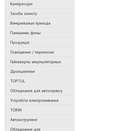
Компресори
Засоби захисту
Вимірювальні прилади
Паяльники, фены
Продукція
Освещение / переноски
Гайковерты аккумуляторные
Дропшиппинг
TOPTUL
Обладнання для автосервісу
Уcтpoйстa елeктpoживання
TORIN
Автоінструмент
Обладнання для