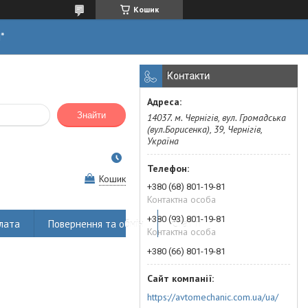
Кошик
н*
Контакти
Знайти
14037. м. Чернігів, вул. Громадська
(вул.Борисенка), 39, Чернігів,
Україна
Кошик
+380 (68) 801-19-81
Контактна особа
+380 (93) 801-19-81
лата
Повернення та обмін
Статті
Контактна особа
+380 (66) 801-19-81
https://avtomechanic.com.ua/ua/