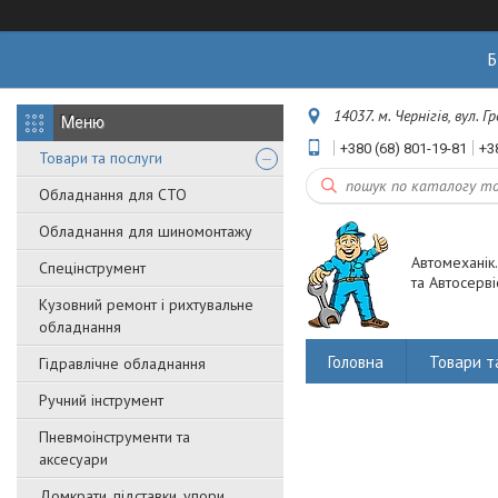
Б
14037. м. Чернігів, вул. 
+380 (68) 801-19-81
+3
Товари та послуги
Обладнання для СТО
Обладнання для шиномонтажу
Автомеханік
Спецінструмент
та Автосерві
Кузовний ремонт і рихтувальне
обладнання
Головна
Товари т
Гідравлічне обладнання
Ручний інструмент
Пневмоінструменти та
аксесуари
Домкрати, підставки, упори