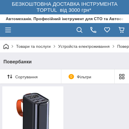
БЕЗКОШТОВНА ДОСТАВКА ІНСТРУМЕНТА
TOPTUL від 3000 грн*
Автомеханік. Професійний інструмент для СТО та Автосерв
Товари та послуги
Уcтpoйстa елeктpoживання
Повер
Повербанки
Сортування
0
Фільтри