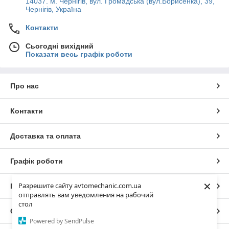
14037. м. Чернігів, вул. Громадська (вул.Борисенка), 39,
Чернігів, Україна
Контакти
Сьогодні вихідний
Показати весь графік роботи
Про нас
Контакти
Доставка та оплата
Графік роботи
×
Разрешите сайту avtomechanic.com.ua
Повна версія сайту
отправлять вам уведомления на рабочий
стол
Сайт створено на маркетплейсі
Prom.ua
Powered by SendPulse