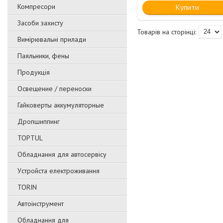
Компресори
Купити
Засоби захисту
Вимірювальні прилади
Паяльники, фены
Продукція
Освещение / переноски
Гайковерты аккумуляторные
Дропшиппинг
TOPTUL
Обладнання для автосервісу
Уcтpoйстa елeктpoживання
TORIN
Автоінструмент
Обладнання для