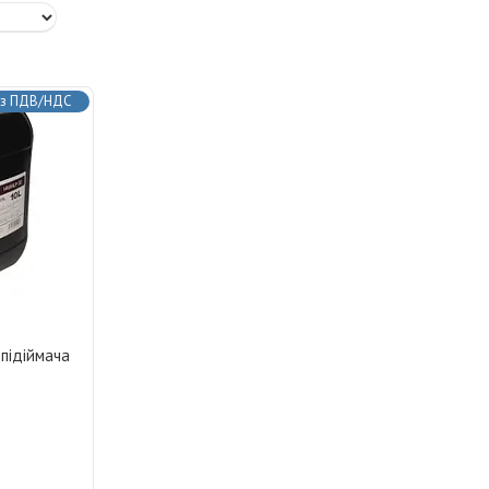
з ПДВ/НДС
 підіймача