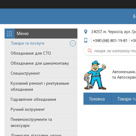
Б
14037. м. Чернігів, вул. 
+380 (68) 801-19-81
+3
Товари та послуги
Обладнання для СТО
Обладнання для шиномонтажу
Автомеханік
Спецінструмент
та Автосерві
Кузовний ремонт і рихтувальне
обладнання
Головна
Товари т
Гідравлічне обладнання
Ручний інструмент
Пневмоінструменти та
аксесуари
Домкрати, підставки, упори