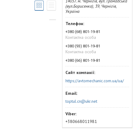
14037. м. Чернігів, вул. Громадська
(вул.Борисенка), 39, Чернігів,
Україна
+380 (68) 801-19-81
Контактна особа
+380 (93) 801-19-81
Контактна особа
+380 (66) 801-19-81
https://avtomechanic.com.ua/ua/
toptul.cn@ukr.net
+380668011981