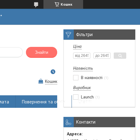
Кошик
н*
Фільтри
Ціна
Знайти
Наявність
В наявності
1
Кошик
Виробник
Launch
1
лата
Повернення та обмін
Статті
Контакти