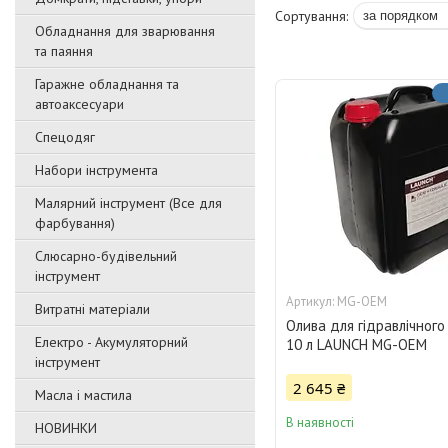
Обладнання для зварювання
та паяння
Гаражне обладнання та
автоаксесуари
Спецодяг
Набори інструмента
Малярний інструмент (Все для
фарбування)
Слюсарно-будівельний
інструмент
MG-OEM
Витратні матеріали
Олива для гідравлічного
Електро - Акумуляторний
10 л LAUNCH MG-OEM
інструмент
2 645 ₴
Масла і мастила
В наявності
НОВИНКИ