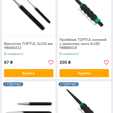
Пробійник TOPTUL конічний
Виколотка TOPTUL 2х120 мм
у захисному чохлі 4x185
HBAA0212
HBBB0419
В наявності
В наявності
87
205
₴
₴
Купити
Купити
з ПДВ/НДС
з ПДВ/НДС