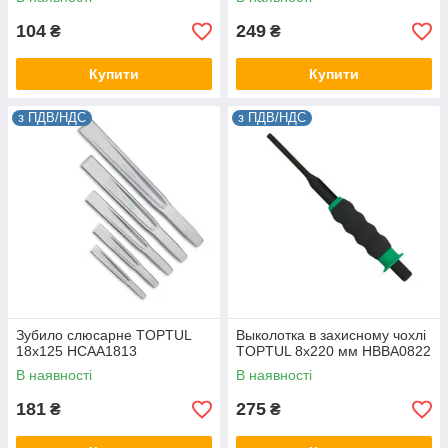
104
249
₴
₴
Купити
Купити
з ПДВ/НДС
з ПДВ/НДС
Зубило слюсарне TOPTUL
Выколотка в захисному чохлі
18х125 HCAA1813
TOPTUL 8x220 мм HBBA0822
В наявності
В наявності
181
275
₴
₴