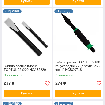
Купити
Купити
з ПДВ/НДС
з ПДВ/НДС
Зубило ручне TOPTUL 7x180
Зубило велике плоске
конусоподібний (в захисному
TOPTUL 22x200 HCAB2220
чохлі) HCBC0718
В наявності
В наявності
237
274
₴
₴
Купити
Купити
з ПДВ/НДС
з ПДВ/НДС