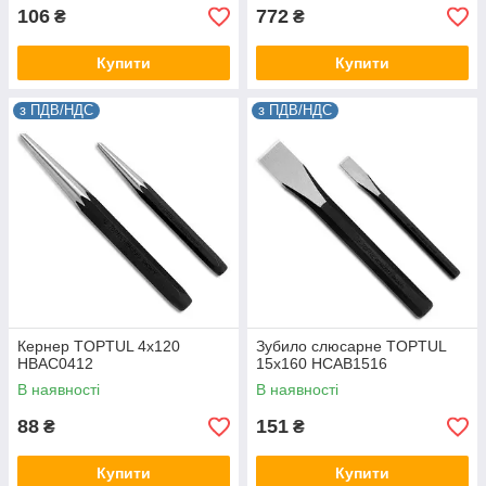
106
772
₴
₴
Купити
Купити
з ПДВ/НДС
з ПДВ/НДС
Кернер TOPTUL 4x120
Зубило слюсарне TOPTUL
HBAC0412
15x160 HCAB1516
В наявності
В наявності
88
151
₴
₴
Купити
Купити