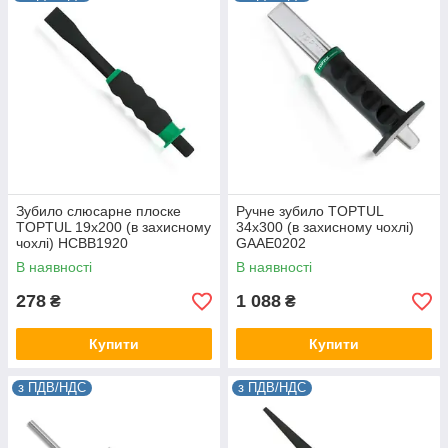
Зубило слюсарне плоске
Ручне зубило TOPTUL
TOPTUL 19x200 (в захисному
34х300 (в захисному чохлі)
чохлі) HCBB1920
GAAE0202
В наявності
В наявності
278
1 088
₴
₴
Купити
Купити
з ПДВ/НДС
з ПДВ/НДС