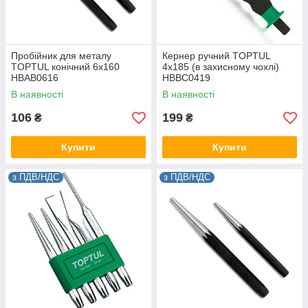
Пробійник для металу
Кернер ручний TOPTUL
TOPTUL конічний 6x160
4x185 (в захисному чохлі)
HBAB0616
HBBC0419
В наявності
В наявності
106
199
₴
₴
Купити
Купити
з ПДВ/НДС
з ПДВ/НДС