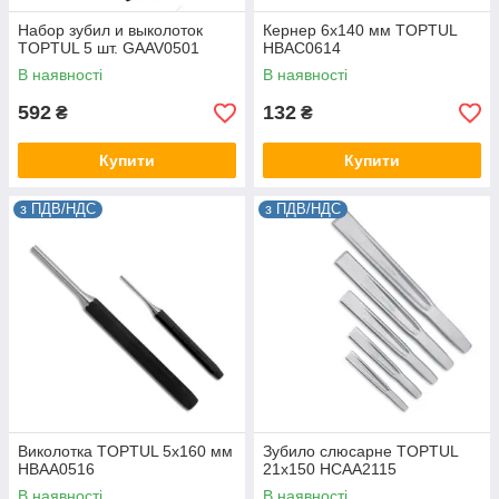
Набор зубил и выколоток
Кернер 6х140 мм TOPTUL
TOPTUL 5 шт. GAAV0501
HBAC0614
В наявності
В наявності
592
132
₴
₴
Купити
Купити
з ПДВ/НДС
з ПДВ/НДС
Виколотка TOPTUL 5х160 мм
Зубило слюсарне TOPTUL
HBAA0516
21х150 HCAA2115
В наявності
В наявності