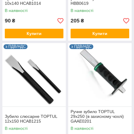
10x140 HCAB1014
HBB0619
В наявності
В наявності
90
205
₴
₴
Купити
Купити
з ПДВ/НДС
з ПДВ/НДС
Ручне зубило TOPTUL
Зубило слюсарне TOPTUL
29х250 (в захисному чохлі)
12x150 HCAB1215
GAAE0201
В наявності
В наявності