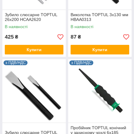
Зубило слюсарне TOPTUL
Виколотка TOPTUL 3х130 мм
26х200 HCAA2620
HBAA0313
В наявності
В наявності
425
87
₴
₴
Купити
Купити
з ПДВ/НДС
з ПДВ/НДС
Пробійник TOPTUL конічний
Зубило слюсарне TOPTUL
у захисному чохлі 6x185