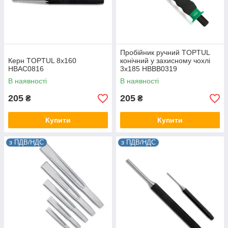
Пробійник ручний TOPTUL
Керн TOPTUL 8x160
конічний у захисному чохлі
HBAC0816
3x185 HBBB0319
В наявності
В наявності
205
205
₴
₴
Купити
Купити
з ПДВ/НДС
з ПДВ/НДС