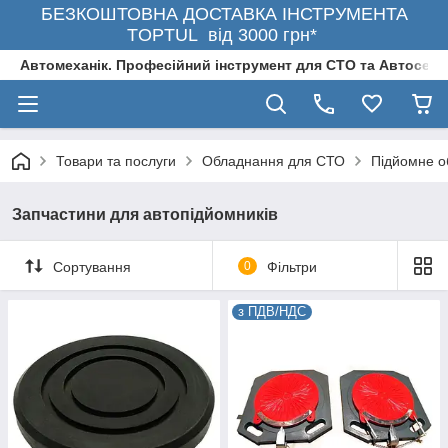
БЕЗКОШТОВНА ДОСТАВКА ІНСТРУМЕНТА
TOPTUL від 3000 грн*
Автомеханік. Професійний інструмент для СТО та Автосерв
Товари та послуги
Обладнання для СТО
Підйомне о
Запчастини для автопідйомників
Сортування
0
Фільтри
з ПДВ/НДС