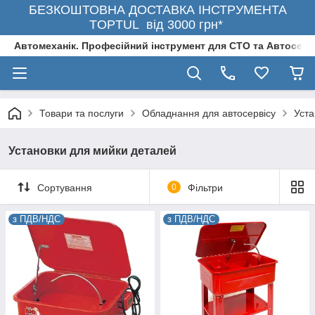
БЕЗКОШТОВНА ДОСТАВКА ІНСТРУМЕНТА
TOPTUL від 3000 грн*
Автомеханік. Професійний інструмент для СТО та Автосерв
Товари та послуги
Обладнання для автосервісу
Уста
Установки для мийки деталей
Сортування
0
Фільтри
з ПДВ/НДС
з ПДВ/НДС