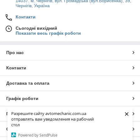
14037. м. Чернігів, вул. Громадська (вул.Борисенка), 39,
Чернігів, Україна
Контакти
Сьогодні вихідний
Показати весь графік роботи
Про нас
Контакти
Доставка та оплата
Графік роботи
×
Разрешите сайту avtomechanic.com.ua
Повна версія сайту
отправлять вам уведомления на рабочий
стол
Сайт створено на маркетплейсі
Prom.ua
Powered by SendPulse