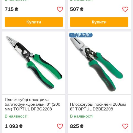
715
507
₴
₴
Купити
Купити
з ПДВ/НДС
Плоскогубці електрика
багатофункціональні 8" (200
Плоскогубці посилені 200мм
мм) TOPTUL DFBG2208
8" TOPTUL DBBE2208
В наявності
В наявності
1 093
825
₴
₴