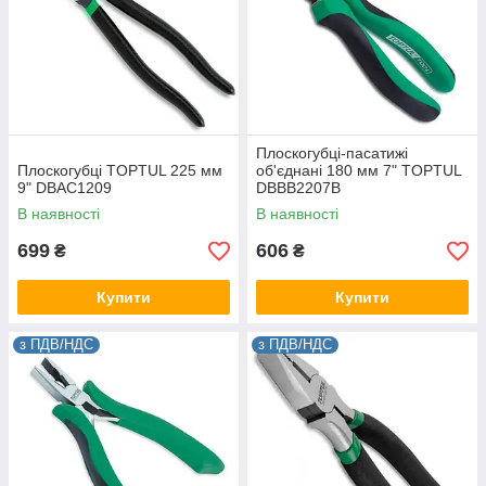
Плоскогубці-пасатижі
Плоскогубці TOPTUL 225 мм
об'єднані 180 мм 7" TOPTUL
9" DBAC1209
DBBB2207B
В наявності
В наявності
699
606
₴
₴
Купити
Купити
з ПДВ/НДС
з ПДВ/НДС