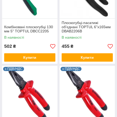
Плоскогубці-пасатижі
Комбіновані плоскогубці 130
об'єднані TOPTUL 6"х165мм
мм 5" TOPTUL DBCC2205
DBAB2206B
В наявності
В наявності
502
455
₴
₴
Купити
Купити
з ПДВ/НДС
з ПДВ/НДС