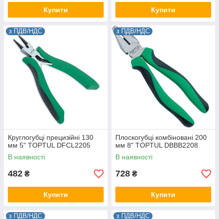
Купити
Купити
з ПДВ/НДС
з ПДВ/НДС
Круглогубці прецизійні 130
Плоскогубці комбіновані 200
мм 5" TOPTUL DFCL2205
мм 8" TOPTUL DBBB2208
В наявності
В наявності
482
728
₴
₴
Купити
Купити
з ПДВ/НДС
з ПДВ/НДС