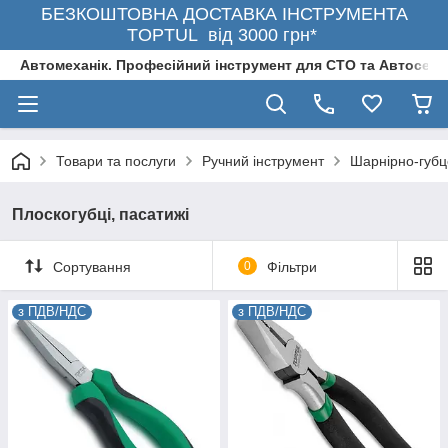
БЕЗКОШТОВНА ДОСТАВКА ІНСТРУМЕНТА
TOPTUL від 3000 грн*
Автомеханік. Професійний інструмент для СТО та Автосерв
Товари та послуги
Ручний інструмент
Шарнірно-губц
Плоскогубці, пасатижі
Сортування
0
Фільтри
з ПДВ/НДС
з ПДВ/НДС