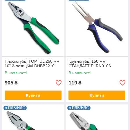
Плоскогубці TOPTUL 250 мм
Круглогубці 150 мм
10" 2-позиційні DHBB2210
СТАНДАРТ PLRN0106
В наявності
В наявності
905
119
₴
₴
Купити
Купити
з ПДВ/НДС
з ПДВ/НДС