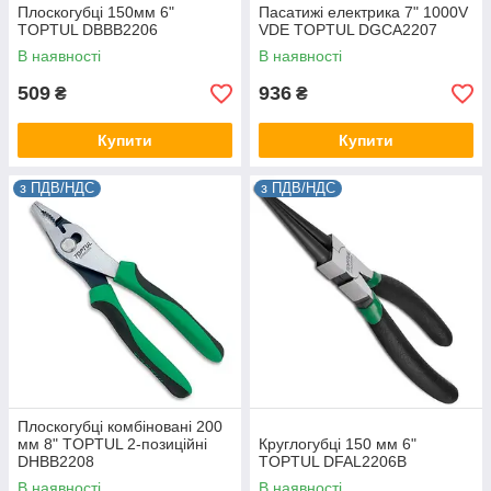
Плоскогубці 150мм 6"
Пасатижі електрика 7" 1000V
TOPTUL DBBB2206
VDE TOPTUL DGCA2207
В наявності
В наявності
509
936
₴
₴
Купити
Купити
з ПДВ/НДС
з ПДВ/НДС
Плоскогубці комбіновані 200
мм 8" TOPTUL 2-позиційні
Круглогубці 150 мм 6"
DHBB2208
TOPTUL DFAL2206B
В наявності
В наявності