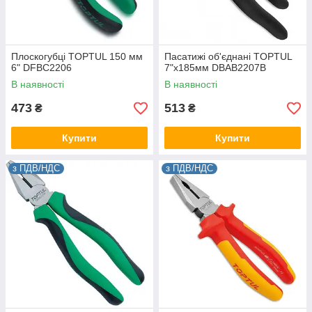
Плоскогубці TOPTUL 150 мм
Пасатижі об'єднані TOPTUL
6" DFBC2206
7"х185мм DBAB2207B
В наявності
В наявності
473
513
₴
₴
Купити
Купити
з ПДВ/НДС
з ПДВ/НДС