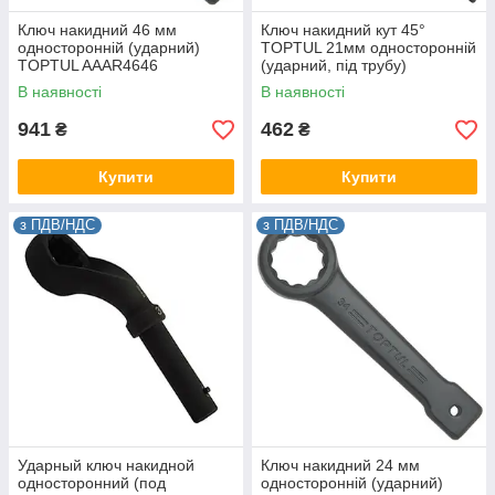
Ключ накидний 46 мм
Ключ накидний кут 45°
односторонній (ударний)
TOPTUL 21мм односторонній
TOPTUL AAAR4646
(ударний, під трубу)
AAAS2121
В наявності
В наявності
941
462
₴
₴
Купити
Купити
з ПДВ/НДС
з ПДВ/НДС
Ударный ключ накидной
Ключ накидний 24 мм
односторонний (под
односторонній (ударний)