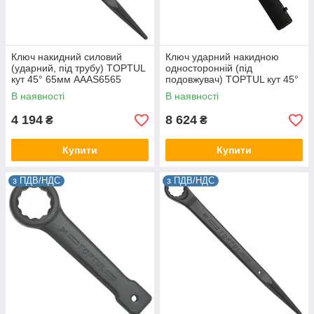
Ключ накидний силовий
Ключ ударний накидною
(ударний, під трубу) TOPTUL
односторонній (під
кут 45° 65мм AAAS6565
подовжувач) TOPTUL кут 45°
90мм AAAV9090
В наявності
В наявності
4 194
8 624
₴
₴
Купити
Купити
з ПДВ/НДС
з ПДВ/НДС