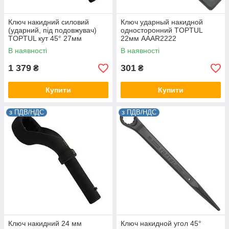
Ключ накидний силовий
Ключ ударный накидной
(ударний, під подовжувач)
односторонний TOPTUL
TOPTUL кут 45° 27мм
22мм AAAR2222
AAAV2727
В наявності
В наявності
1 379
301
₴
₴
Купити
Купити
з ПДВ/НДС
з ПДВ/НДС
Ключ накидний 24 мм
Ключ накидной угол 45°