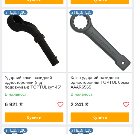
з ПДВ/НДС
з ПДВ/НДС
Ударний ключ накидний
Ключ ударний накидною
односторонній (під
односторонній TOPTUL 65мм
подовжувач) TOPTUL кут 45°
AAAR6565
75мм AAAV7575
В наявності
В наявності
6 921
2 241
₴
₴
Купити
Купити
з ПДВ/НДС
з ПДВ/НДС