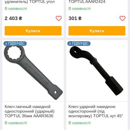
удлинитель) TOPTUL угол
TOPTUL AAAR2424
45° 60мм AAAV6060
В наявності
В наявності
2 403
301
₴
₴
Купити
Купити
з ПДВ/НДС
з ПДВ/НДС
Ключ гаечный накидной
Ключ ударний накидною
односторонний (ударный)
односторонній (під
TOPTUL 36мм AAAR3636
монтировку) TOPTUL кут 45°
60мм AAAU6060
В наявності
В наявності