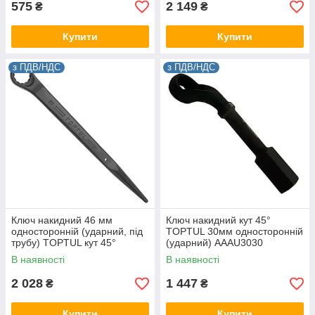
575
2 149
₴
₴
Купити
Купити
з ПДВ/НДС
з ПДВ/НДС
Ключ накидний 46 мм
Ключ накидний кут 45°
односторонній (ударний, під
TOPTUL 30мм односторонній
трубу) TOPTUL кут 45°
(ударний) AAAU3030
AAAS4646
В наявності
В наявності
2 028
1 447
₴
₴
Купити
Купити