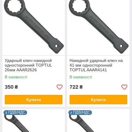
Ударный ключ накидной
Накидной ударный ключ на
односторонний TOPTUL
41 мм односторонний
26мм AAAR2626
TOPTUL AAAR4141
В наявності
В наявності
350
722
₴
₴
Купити
Купити
з ПДВ/НДС
з ПДВ/НДС