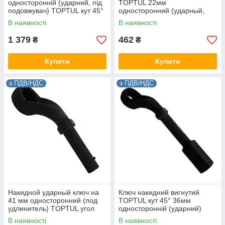
односторонній (ударний, під
TOPTUL 22мм
подовжувач) TOPTUL кут 45°
односторонний (ударный,
AAAV2424
под трубу) AAAS2222
В наявності
В наявності
1 379
462
₴
₴
Купити
Купити
з ПДВ/НДС
з ПДВ/НДС
Накидной ударный ключ на
Ключ накидний вигнутий
41 мм односторонний (под
TOPTUL кут 45° 36мм
удлинитель) TOPTUL угол
односторонній (ударний)
45° AAAV4141
AAAU3636
В наявності
В наявності