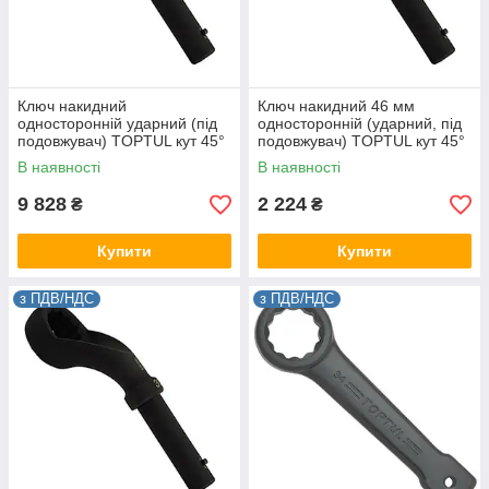
Ключ накидний
Ключ накидний 46 мм
односторонній ударний (під
односторонній (ударний, під
подовжувач) TOPTUL кут 45°
подовжувач) TOPTUL кут 45°
105мм AAAVA5A5
AAAV4646
В наявності
В наявності
9 828
2 224
₴
₴
Купити
Купити
з ПДВ/НДС
з ПДВ/НДС