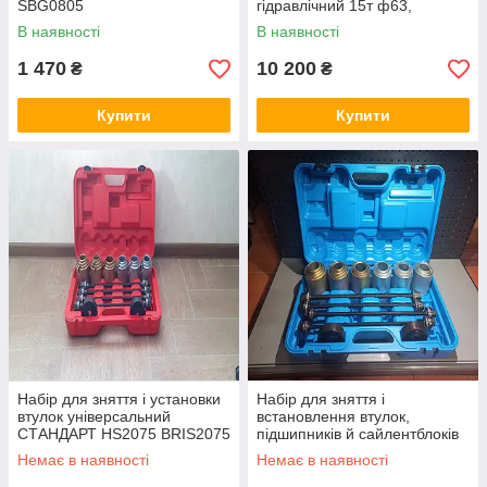
SBG0805
гідравлічний 15т ф63,
ф76,ф80, ф89,ф100,ф114
В наявності
В наявності
ALLOID HHK-15
1 470
10 200
₴
₴
Купити
Купити
Набір для зняття і установки
Набір для зняття і
втулок універсальний
встановлення втулок,
СТАНДАРТ HS2075 BRIS2075
підшипників й сайлентблоків
універсальний 26пр. (М10,
Немає в наявності
Немає в наявності
М12, М14, М16)