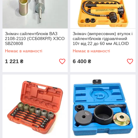
Знімач сайлентблоків ВАЗ
Знімач (випресовник) втулок і
2108-2110 (ССБ08КРЛ) ХЗСО
сайлентблоків гідравлічний
SBZ0808
10т від 22 до 60 мм ALLOID
HHK-10
Немає в наявності
Немає в наявності
1 221
6 400
₴
₴