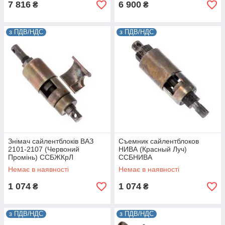
7 816
6 900
₴
₴
з ПДВ/НДС
з ПДВ/НДС
Знімач сайлентблоків ВАЗ
Съемник сайлентблоков
2101-2107 (Червоний
НИВА (Красный Луч)
Промінь) ССБЖКрЛ
ССБНИВА
Немає в наявності
Немає в наявності
1 074
1 074
₴
₴
з ПДВ/НДС
з ПДВ/НДС