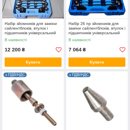
Набір зйомників для заміни
Набір 26 пр зйомників для
сайлентблоків, втулок і
заміни сайлентблоків, втулок і
підшипників універсальний
підшипників універсальний
26пр.ROCKFORCE RF-933T1
Satra S-26PS
В наявності
В наявності
12 200
7 064
₴
₴
Купити
Купити
з ПДВ/НДС
з ПДВ/НДС