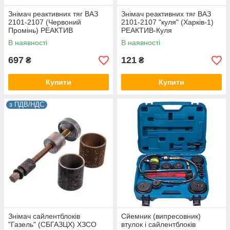
Знімач реактивних тяг ВАЗ
Знімач реактивних тяг ВАЗ
2101-2107 (Червоний
2101-2107 "куля" (Харків-1)
Промінь) РЕАКТИВ
РЕАКТИВ-Куля
В наявності
В наявності
697
121
₴
₴
Купити
Купити
з ПДВ/НДС
Знімач сайлентблоків
Сйемник (випресовник)
"Газель" (СБГАЗЦХ) ХЗСО
втулок і сайлентблоків