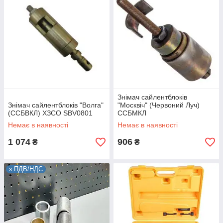
Знімач сайлентблоків
Знімач сайлентблоків "Волга"
"Москвіч" (Червоний Луч)
(ССБВКЛ) ХЗСО SBV0801
ССБМКЛ
Немає в наявності
Немає в наявності
1 074
906
₴
₴
з ПДВ/НДС