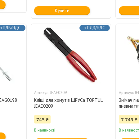
Купити
з ПДВ/НДС
з ПДВ/НДС
JEAE0209
JE
JEAG0198
Кліщі для хомутів ШРУСа TOPTUL
Знімач пи
JEAE0209
пневмати
745 ₴
7 749 ₴
В наявності
В наявност