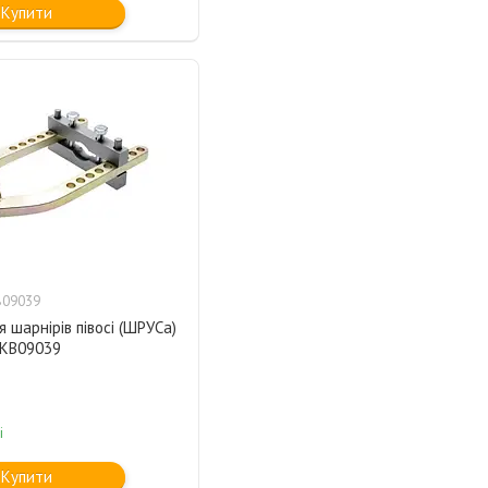
Купити
B09039
я шарнірів півосі (ШРУСа)
 KB09039
і
Купити