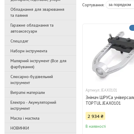
Обладнання для зварювання
та паяння
Гаражне обладнання та
автоаксесуари
Спецодяг
Набори інструмента
Малярний інструмент (Все для
фарбування)
Слюсарно-будівельний
інструмент
JEAX0101
Витратні матеріали
Знімач ШРУСа універсал
Електро - Акумуляторний
TOPTUL JEAX0101
інструмент
2 934 ₴
Масла і мастила
В наявності
НОВИНКИ