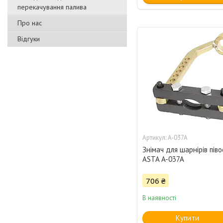
перекачування палива
Про нас
Відгуки
A-037A
Знімач для шарнірів піво
ASTA A-037A
706 ₴
В наявності
Купити