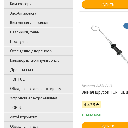
Компресори
Купити
Засоби захисту
Вимірювальні прилади
Паяльники, фены
Продукція
Освещение / переноски
Гайковерты аккумуляторные
Дропшиппинг
TOPTUL
JEAG0198
Обладнання для автосервісу
Знімач шрусов TOPTUL 
Уcтpoйстa елeктpoживання
4 436 ₴
TORIN
В наявності
Автоінструмент
Купити
Обладнання для