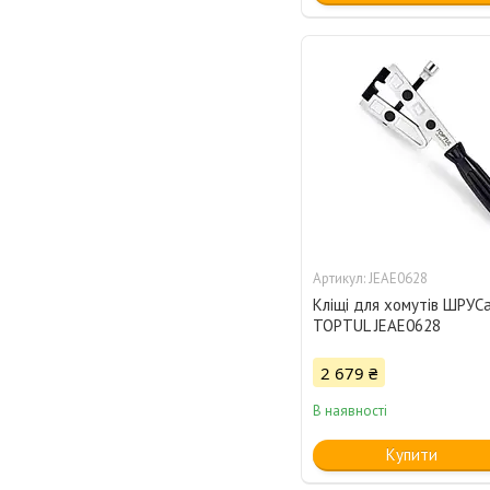
JEAE0628
Кліщі для хомутів ШРУСа
TOPTUL JEAE0628
2 679 ₴
В наявності
Купити