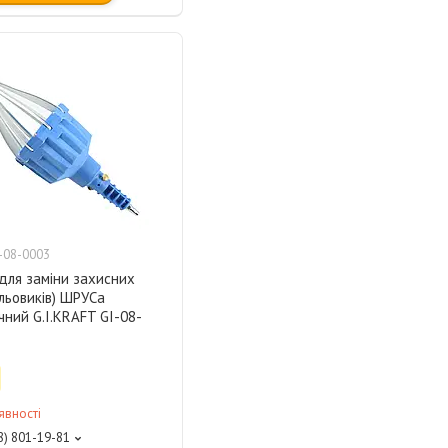
-08-0003
для заміни захисних
ильовиків) ШРУСа
ний G.I.KRAFT GI-08-
явності
8) 801-19-81