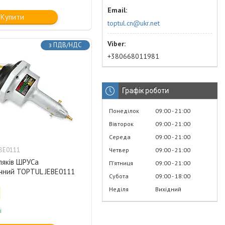
Купити
toptul.cn@ukr.net
з ПДВ/НДС
+380668011981
Графік роботи
Понеділок
09:00
21:00
Вівторок
09:00
21:00
Середа
09:00
21:00
BE0111
Четвер
09:00
21:00
ляків ШРУСа
Пʼятниця
09:00
21:00
чний TOPTUL JEBE0111
Субота
09:00
18:00
Неділя
Вихідний
і