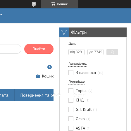
Кошик
н*
Фільтри
Ціна
Знайти
Наявність
В наявності
10
Кошик
Виробник
Toptul
7
лата
Повернення та обмін
Статті
СНД
1
G. I. Kraft
1
Geko
1
ASTA
1