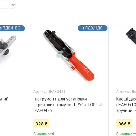
з ПДВ/НДС
з ПДВ/НДС
JEAE0423
JE
ьний
Інструмент для установки
Клещі дл
стрічкових хомутів ШРУСа TOPTUL
(JEAE0310
JEAE0423
зручний і
928 ₴
966 ₴
В наявності
В наявност