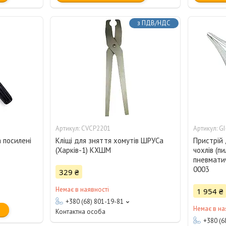
з ПДВ/НДС
CVCP2201
GI
 посилені
Кліщі для зняття хомутів ШРУСа
Пристрій 
(Харків-1) КХШМ
чохлів (п
пневматич
0003
329 ₴
Немає в наявності
1 954 ₴
+380 (68) 801-19-81
Немає в на
Контактна особа
+380 (6