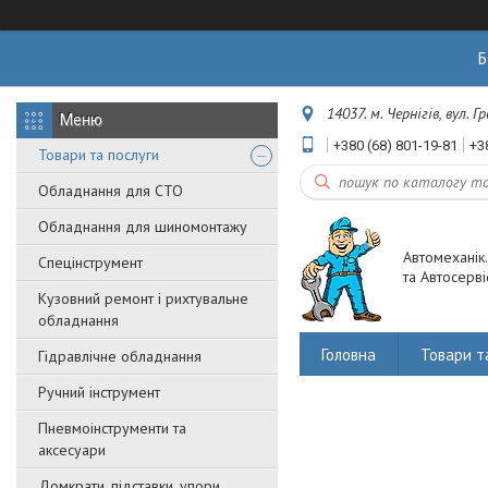
Б
14037. м. Чернігів, вул. 
+380 (68) 801-19-81
+3
Товари та послуги
Обладнання для СТО
Обладнання для шиномонтажу
Автомеханік
Спецінструмент
та Автосерві
Кузовний ремонт і рихтувальне
обладнання
Головна
Товари т
Гідравлічне обладнання
Ручний інструмент
Пневмоінструменти та
аксесуари
Домкрати, підставки, упори