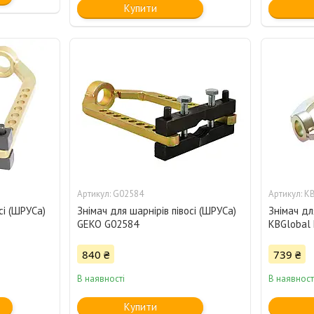
Купити
G02584
K
сі (ШРУСа)
Знімач для шарнірів півосі (ШРУСа)
Знімач дл
GEKO G02584
KBGlobal
840 ₴
739 ₴
В наявності
В наявност
Купити