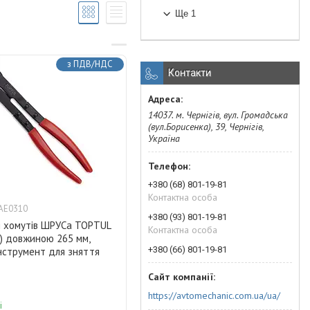
Ще 1
з ПДВ/НДС
Контакти
14037. м. Чернігів, вул. Громадська
(вул.Борисенка), 39, Чернігів,
Україна
+380 (68) 801-19-81
Контактна особа
AE0310
+380 (93) 801-19-81
я хомутів ШРУСа TOPTUL
Контактна особа
) довжиною 265 мм,
+380 (66) 801-19-81
нструмент для зняття
https://avtomechanic.com.ua/ua/
і