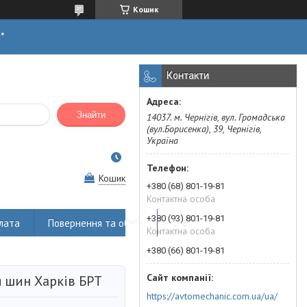
Кошик
н*
Контакти
Знайти
14037. м. Чернігів, вул. Громадська
(вул.Борисенка), 39, Чернігів,
Україна
Кошик
+380 (68) 801-19-81
Контактна особа
+380 (93) 801-19-81
лата
Повернення та обмін
Статті
Контактна особа
+380 (66) 801-19-81
 шин Харків БРТ
https://avtomechanic.com.ua/ua/