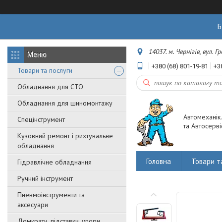
Б
14037. м. Чернігів, вул. 
+380 (68) 801-19-81
+3
Товари та послуги
Обладнання для СТО
Обладнання для шиномонтажу
Автомеханік
Спецінструмент
та Автосерві
Кузовний ремонт і рихтувальне
обладнання
Головна
Товари т
Гідравлічне обладнання
Ручний інструмент
Пневмоінструменти та
аксесуари
Домкрати, підставки, упори