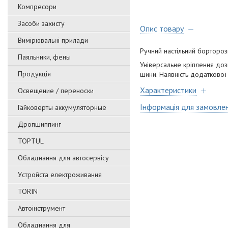
Компресори
Засоби захисту
Опис товару
Вимірювальні прилади
Ручний настільний борторо
Паяльники, фены
Універсальне кріплення до
Продукція
шини. Наявність додаткової
Характеристики
Освещение / переноски
Інформація для замовле
Гайковерты аккумуляторные
Дропшиппинг
TOPTUL
Обладнання для автосервісу
Уcтpoйстa елeктpoживання
TORIN
Автоінструмент
Обладнання для