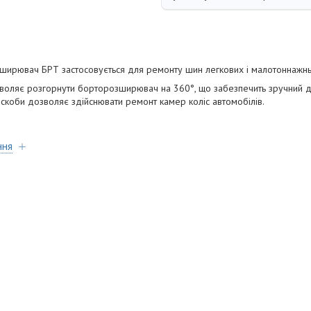
зширювач БРТ застосовується для ремонту шин легкових і малотоннажны
зволяє розгорнути борторозширювач на 360°, що забезпечить зручний до
 скоби дозволяє здійснювати ремонт камер коліс автомобілів.
ння