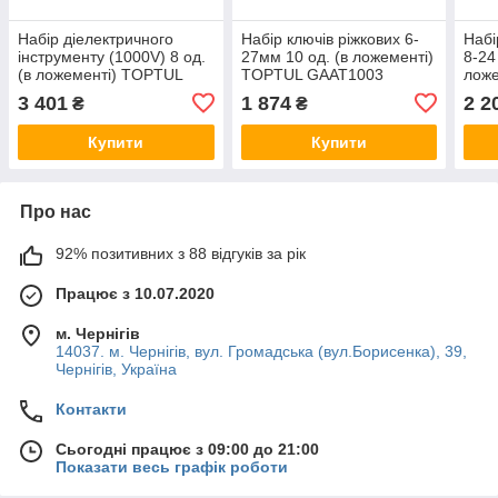
Набір діелектричного
Набір ключів ріжкових 6-
Набі
інструменту (1000V) 8 од.
27мм 10 од. (в ложементі)
8-24
(в ложементі) TOPTUL
TOPTUL GAAT1003
лож
GAAT0810
GAA
3 401
1 874
2 2
₴
₴
Купити
Купити
Про нас
92% позитивних з 88 відгуків за рік
Працює з 10.07.2020
м. Чернігів
14037. м. Чернігів, вул. Громадська (вул.Борисенка), 39,
Чернігів, Україна
Контакти
Сьогодні працює з 09:00 до 21:00
Показати весь графік роботи