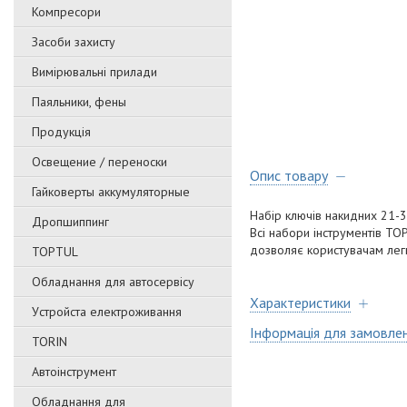
Компресори
Засоби захисту
Вимірювальні прилади
Паяльники, фены
Продукція
Освещение / переноски
Опис товару
Гайковерты аккумуляторные
Набір ключів накидних 21-3
Дропшиппинг
Всі набори інструментів TO
дозволяє користувачам легк
TOPTUL
Обладнання для автосервісу
Характеристики
Уcтpoйстa елeктpoживання
Інформація для замовле
TORIN
Автоінструмент
Обладнання для