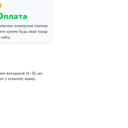
ключені електронні платежі.
те купити будь-який товар
сайту.
ми вкладишів (A і B), що
ент у кожному ящику.