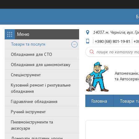
Б
14037. м. Чернігів, вул. 
+380 (68) 801-19-81
+3
Товари та послуги
Обладнання для СТО
Обладнання для шиномонтажу
Автомеханік
Спецінструмент
та Автосерві
Кузовний ремонт і рихтувальне
обладнання
Головна
Товари т
Гідравлічне обладнання
Ручний інструмент
Пневмоінструменти та
аксесуари
Домкрати, підставки, упори