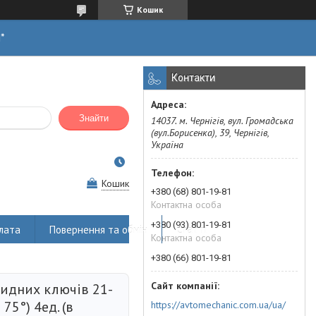
Кошик
н*
Контакти
Знайти
14037. м. Чернігів, вул. Громадська
(вул.Борисенка), 39, Чернігів,
Україна
Кошик
+380 (68) 801-19-81
Контактна особа
+380 (93) 801-19-81
лата
Повернення та обмін
Статті
Контактна особа
+380 (66) 801-19-81
кидних ключів 21-
75°) 4ед. (в
https://avtomechanic.com.ua/ua/