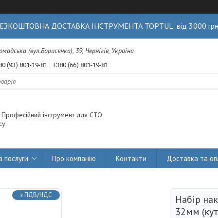
ЕЗКОШТОВНА ДОСТАВКА ІНСТРУМЕНТА TOPTUL від 3000 гр
Громадська (вул.Борисенка), 39, Чернігів, Україна
80 (93) 801-19-81
+380 (66) 801-19-81
. Професійний інструмент для СТО
су.
а послуги
Про компанію
Контакти
Доставка та оп
з ПДВ/НДС
Набір на
32мм (кут 