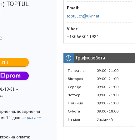
і) TOPTUL
2
toptul.cn@ukr.net
+380668011981
2
Графік роботи
пити
Понеділок
09:00
21:00
Вівторок
09:00
21:00
Середа
09:00
21:00
01-19-81
Четвер
09:00
21:00
ба
Пʼятниця
09:00
21:00
повернення
Субота
09:00
18:00
гом 14 днів
за рахунок
Неділя
Вихідний