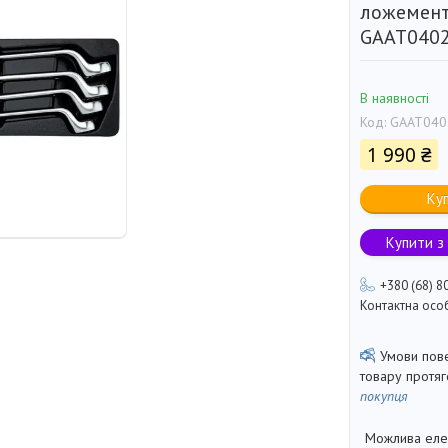
ложемент
GAAT040
В наявності
Код:
GAAT040
1 990 ₴
Ку
Купити з
+380 (68) 8
Контактна осо
товару протя
покупця