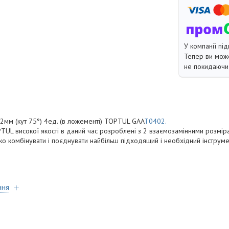
У компанії під
Тепер ви може
не покидаючи 
2мм (кут 75°) 4ед. (в ложементі) TOPTUL GAA
T0402.
PTUL високої якості в даний час розроблені з 2 взаємозамінними розміра
о комбінувати і поєднувати найбільш підходящий і необхідний інструм
ння