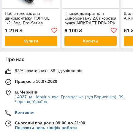
Набір головок для
Пневмодомкрат для
Шил
шиномонтажу TOPTUL
шиномонтажу 2,8т коротка
AIR
1/2" 3ед. Pro-Series
ручка AIRKRAFT DPA-2RK
GDAS0301
1 216
6 100
61
₴
₴
Купити
Купити
Про нас
92% позитивних з 88 відгуків за рік
Працює з 10.07.2020
м. Чернігів
14037. м. Чернігів, вул. Громадська (вул.Борисенка), 39,
Чернігів, Україна
Контакти
Сьогодні працює з 09:00 до 21:00
Показати весь графік роботи