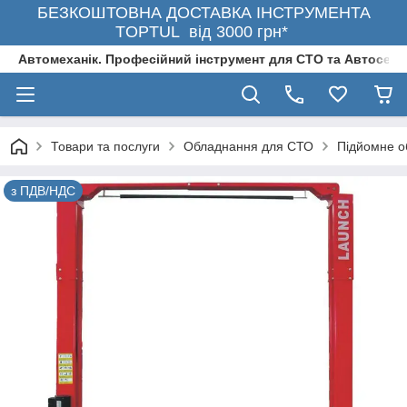
БЕЗКОШТОВНА ДОСТАВКА ІНСТРУМЕНТА
TOPTUL від 3000 грн*
Автомеханік. Професійний інструмент для СТО та Автосерв
Товари та послуги
Обладнання для СТО
Підйомне о
з ПДВ/НДС