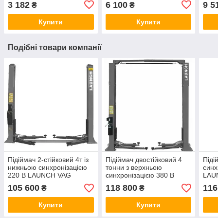
3 182
6 100
9 5
₴
₴
KAAF1605
Купити
Купити
Подібні товари компанії
Підіймач 2-стійковий 4т із
Підіймач двостійковий 4
Піді
нижньою синхронізацією
тонни з верхньою
синх
220 В LAUNCH VAG
синхронізацією 380 В
LAU
TLTW-240SB-220
LAUNCH VAG TLTW-
105 600
118 800
116
₴
₴
240SC-380
Купити
Купити