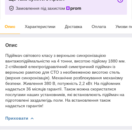
Замовлення під захистом
Опис
Характеристики
Доставка
Оплата
Умови п
Опис
Підіймач світового класу з верхньою синхронізацією
вантажопідіймальністю на 4 тонни, висотою підйому 1880 мм.
2-стійковий електрогідравлічний симетричний підіймач із
верхньою рампою для СТО з необмеженою висотою стель
(верхня синхронізація). Механічне розблокування механізму
безпеки. Живлення 380 В, потужність 2,2 кВт. На підйомник
надається 36 місяців гарантії. Також можна скористатися
послугами наших установників, які встановлюють підіймач на
підготовлені заздалегідь поли. На встановлення також
надається гарантія!
Приховати