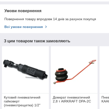
Умови повернення
Повернення товару впродовж 14 днів за рахунок покупця
Всі умови повернення
З цим товаром також замовляють
Кутовий пневматичний
Домкрат пневматичний
Пне
гайковерт
2,8 т AIRKRAFT DPA-2C
KAA
(пневмотрещетка) 1/2"
TOPTUL 160об/хв 102N/m