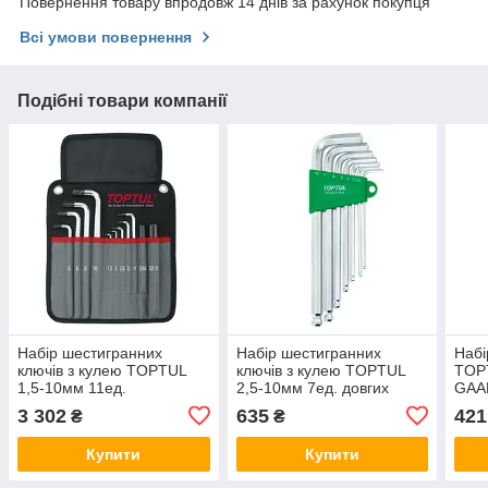
Повернення товару впродовж 14 днів за рахунок покупця
Всі умови повернення
Подібні товари компанії
Набір шестигранних
Набір шестигранних
Набі
ключів з кулею TOPTUL
ключів з кулею TOPTUL
TOPT
1,5-10мм 11ед.
2,5-10мм 7ед. довгих
GAA
супердлинных в чохлі
GAAL0704
3 302
635
421
₴
₴
GPAQ1101
Купити
Купити