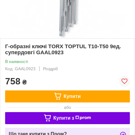
Г-образні ключі TORX TOPTUL T10-T50 9ед.
супердовгі GAAL0923
В наявності
Код: GAAL0923
Роздріб
758
₴
Купити
або
Купити з
Що таке купити з Пром?