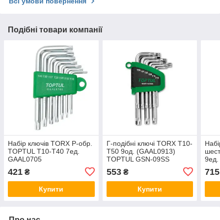
Всі умови повернення
Подібні товари компанії
Набір ключів TORX Р-обр.
Г-подібні ключі TORX T10-
Набі
TOPTUL T10-T40 7ед.
T50 9од. (GAAL0913)
шест
GAAL0705
TOPTUL GSN-09SS
9ед.
(GA
421
553
715
₴
₴
GSN
Купити
Купити
Про нас