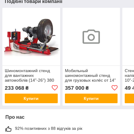
Подібні товари компанії
Шиномонтажний стенд
Мобильный
Cте
для вантажних
шиномонтажный стенд
напі
автомобілів (14"-26") 380
для грузовых колёс от 14"
10"-
В BRIGHT LC588S
до 26" (бус) 380В BRIGHT
380
233 068
357 000
49 
₴
₴
LC589 220V
Купити
Купити
Про нас
92% позитивних з 88 відгуків за рік