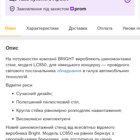
Замовлення під захистом
Опис
Характеристики
Доставка
Оплата
Умови п
Опис
На потужностях компанії BRIGHT виробляють шиномонтажні
стіни, моделі LC850, для німецького концерну — провідного
світового постачальника
обладнання
в галузі автомобільних
технологій.
Відмітні риси:
Сучасний дизайн;
Полегшений пелюстковий стіл;
Кругла стійка рівномірно розподіляє навантаження;
Високоякісні комплектуючі
Новий шиномонтажний стенд від всесвітньо відомого
виробника Bright. Модель LC850 на рівних березує з
європейськими брендами, але доступніша за ціною.