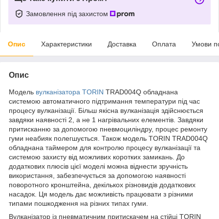
Замовлення під захистом
Опис
Характеристики
Доставка
Оплата
Умови п
Опис
Модель
вулканізатора
TORIN
TRAD004Q обладнана
системою автоматичного підтримання температури під час
процесу вулканізації. Більш якісна вулканізація здійснюється
завдяки наявності 2, а не 1 нагрівальних елементів. Завдяки
притисканню за допомогою пневмоциліндру, процес ремонту
гуми неабияк полегшується. Також модель TORIN TRAD004Q
обладнана таймером для контролю процесу вулканізації та
системою захисту від можливих коротких замикань. До
додаткових плюсів цієї моделі можна віднести зручність
використання, забезпечується за допомогою наявності
поворотного кронштейна, декількох різновидів додаткових
насадок. Ця модель дає можливість працювати з різними
типами пошкодження на різних типах гуми.
Вулканізатор із пневматичним притискачем на стійці TORIN