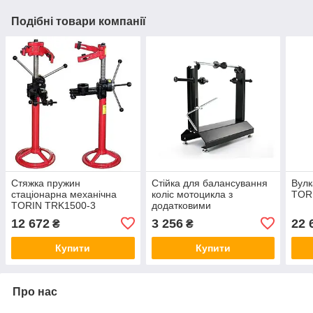
Подібні товари компанії
Стяжка пружин
Стійка для балансування
Вулк
стаціонарна механічна
коліс мотоцикла з
TOR
TORIN TRK1500-3
додатковими
регулюваннями TORIN
12 672
3 256
22 
₴
₴
TRTD-004-06
Купити
Купити
Про нас