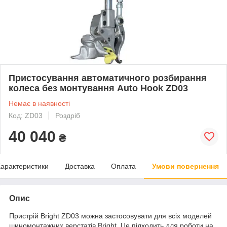
Пристосування автоматичного розбирання
колеса без монтування Auto Hook ZD03
Немає в наявності
Код: ZD03
Роздріб
40 040
₴
арактеристики
Доставка
Оплата
Умови повернення
Опис
Пристрій Bright ZD03 можна застосовувати для всіх моделей
шиномонтажних верстатів Bright. Це підходить для роботи на