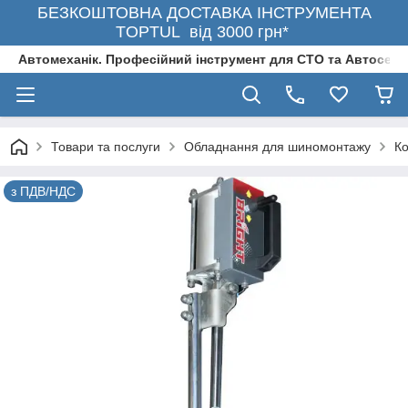
БЕЗКОШТОВНА ДОСТАВКА ІНСТРУМЕНТА
TOPTUL від 3000 грн*
Автомеханік. Професійний інструмент для СТО та Автосерв
Товари та послуги
Обладнання для шиномонтажу
К
з ПДВ/НДС