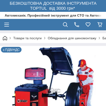
БЕЗКОШТОВНА ДОСТАВКА ІНСТРУМЕНТА
TOPTUL від 3000 грн*
Автомеханік. Професійний інструмент для СТО та Автосерв
Товари та послуги
Обладнання для шиномонтажу
Ба
з ПДВ/НДС