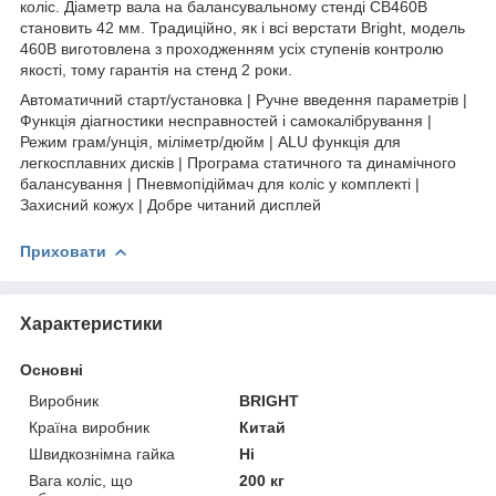
коліс. Діаметр вала на балансувальному стенді CB460B
становить 42 мм. Традиційно, як і всі верстати Bright, модель
460B виготовлена з проходженням усіх ступенів контролю
якості, тому гарантія на стенд 2 роки.
Автоматичний старт/установка | Ручне введення параметрів |
Функція діагностики несправностей і самокалібрування |
Режим грам/унція, міліметр/дюйм | ALU функція для
легкосплавних дисків | Програма статичного та динамічного
балансування | Пневмопідіймач для коліс у комплекті |
Захисний кожух | Добре читаний дисплей
Приховати
Характеристики
Основні
Виробник
BRIGHT
Країна виробник
Китай
Швидкознімна гайка
Ні
Вага коліс, що
200 кг