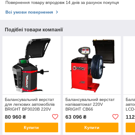
Повернення товару впродовж 14 днів за рахунок покупця
Всі умови повернення
Подібні товари компанії
Балансувальний верстат
Балансувальний верстат
Бала
для легкових автомобілів
напівавтомат 220V
авто
BRIGHT BP3020B 220V
BRIGHT CB66
LCD
80 960
63 096
112
₴
₴
Купити
Купити