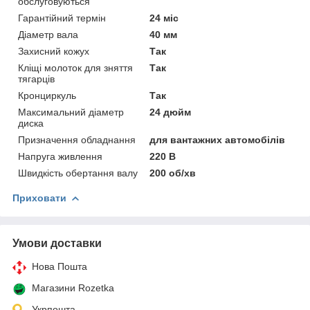
обслуговуються
Гарантійний термін
24 міс
Діаметр вала
40 мм
Захисний кожух
Так
Кліщі молоток для зняття
Так
тягарців
Кронциркуль
Так
Максимальний діаметр
24 дюйм
диска
Призначення обладнання
для вантажних автомобілів
Напруга живлення
220 В
Швидкість обертання валу
200 об/хв
Приховати
Умови доставки
Нова Пошта
Магазини Rozetka
Укрпошта