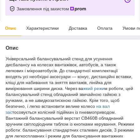
Замовлення під захистом
Опис
Характеристики
Доставка
Оплата
Умови п
Опис
Універсальний балансувальний стенд для усунення
дисбалансу на колесах вантажівок, автобусів, а також
легкових і мікроавтобусів. До стандартної комплектації
входять усі необхідні аксесуари — конус, дистанційні вставки,
кліщі для набивання та зняття вантажів, лінійка для
вимірювання ширини диска. Через ва
жкий режи
м роботи, цей
балансувальний стенд обладнаний звичайною гайкою з
ручками, а не швидкозатискною гайкою. Крім того, щоб
безпечно, і легко встановити велике колесо
на вал
зас
тосовується колісний підіймач із пневмоприводом.
Вантажний балансувальний верстат СВ460В обладнаний
зручним світлодіодним таблом із кнопками керування. Режими
роботи: балансування стандартних сталевих дисків, 3 режими
для легкосплавних і режим для балансування вантажних