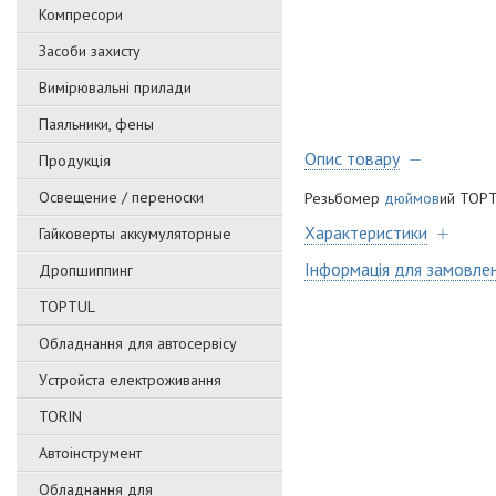
Компресори
Засоби захисту
Вимірювальні прилади
Паяльники, фены
Опис товару
Продукція
Освещение / переноски
Резьбомер
дюймов
ий TOP
Характеристики
Гайковерты аккумуляторные
Інформація для замовле
Дропшиппинг
TOPTUL
Обладнання для автосервісу
Уcтpoйстa елeктpoживання
TORIN
Автоінструмент
Обладнання для