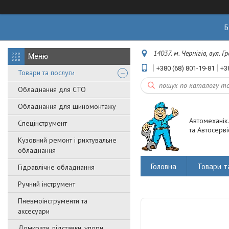
Б
14037. м. Чернігів, вул. 
+380 (68) 801-19-81
+3
Товари та послуги
Обладнання для СТО
Обладнання для шиномонтажу
Автомеханік
Спецінструмент
та Автосерві
Кузовний ремонт і рихтувальне
обладнання
Головна
Товари т
Гідравлічне обладнання
Ручний інструмент
Пневмоінструменти та
аксесуари
Домкрати, підставки, упори