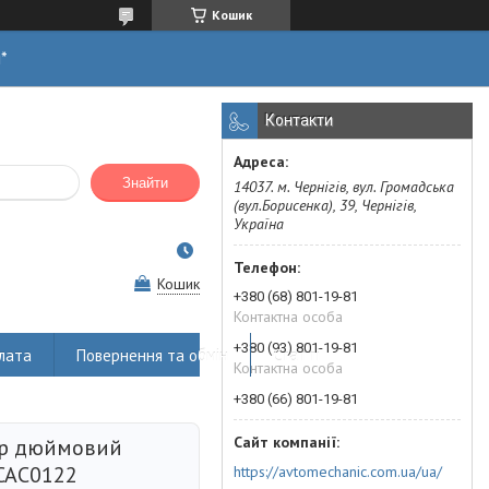
Кошик
н*
Контакти
Знайти
14037. м. Чернігів, вул. Громадська
(вул.Борисенка), 39, Чернігів,
Україна
Кошик
+380 (68) 801-19-81
Контактна особа
+380 (93) 801-19-81
лата
Повернення та обмін
Статті
Контактна особа
+380 (66) 801-19-81
ер дюймовий
CAC0122
https://avtomechanic.com.ua/ua/