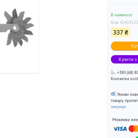
В наявності
Код:
ICAC012
337 ₴
Ку
Купити з
+380 (68) 8
Контактна осо
товару протя
покупця