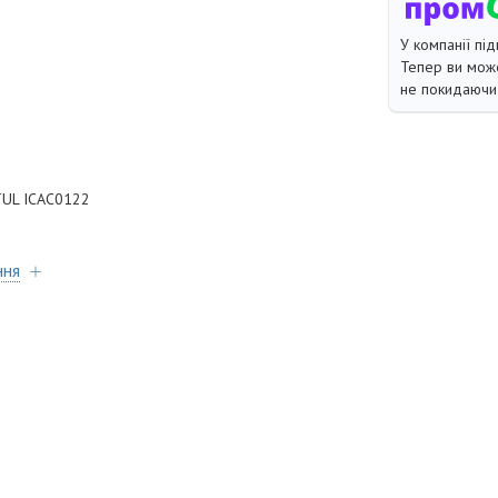
У компанії під
Тепер ви може
не покидаючи 
TUL ICAC0122
ння