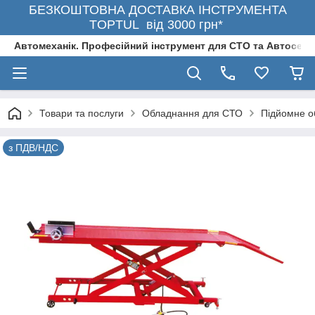
БЕЗКОШТОВНА ДОСТАВКА ІНСТРУМЕНТА
TOPTUL від 3000 грн*
Автомеханік. Професійний інструмент для СТО та Автосерв
Товари та послуги
Обладнання для СТО
Підйомне о
з ПДВ/НДС