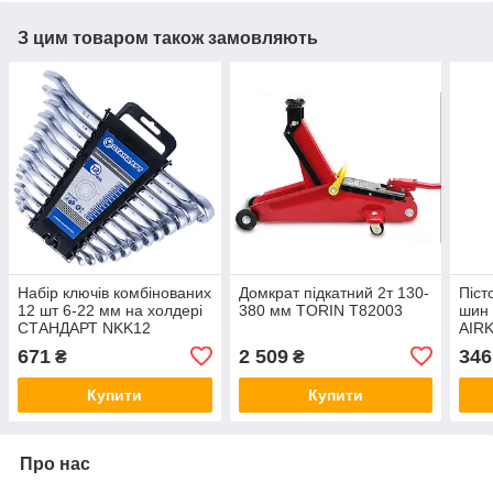
З цим товаром також замовляють
Набір ключів комбінованих
Домкрат підкатний 2т 130-
Піст
12 шт 6-22 мм на холдері
380 мм TORIN T82003
шин 
СТАНДАРТ NKK12
AIR
671
2 509
346
₴
₴
Купити
Купити
Про нас