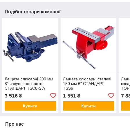
Подібні товари компанії
Лещата слюсарні 200 мм
Лещата слюсарні сталеві
Леща
8" чавунні поворотні
150 мм 6" СТАНДАРТ
кова
СТАНДАРТ TSC8-SW
TSS6
TOPT
DJA
3 516
1 551
7 8
₴
₴
Купити
Купити
Про нас