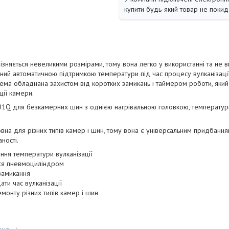
купити будь-який товар не покид
ізняється невеликими розмірами, тому вона легко у використанні та не ви
ний автоматичною підтримкою температури під час процесу вулканізаці
стема обладнана захистом від коротких замикань і таймером роботи, який
ції камери.
1Q для безкамерних шин з однією нагрівальною головкою, температур
 для різних типів камер і шин, тому вона є універсальним придбанням 
ності.
ння температури вулканізації
ься пневмоциліндром
 замикання
ти час вулканізації
монту різних типів камер і шин