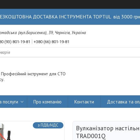
ЕЗКОШТОВНА ДОСТАВКА ІНСТРУМЕНТА TOPTUL від 3000 гр
Громадська (вул.Борисенка), 39, Чернігів, Україна
80 (93) 801-19-81
+380 (66) 801-19-81
. Професійний інструмент для СТО
су.
а послуги
Про компанію
Контакти
Доставка та оп
з ПДВ/НДС
Вулканізатор настіль
TRAD001Q