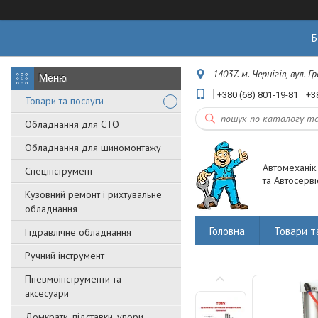
Б
14037. м. Чернігів, вул. 
+380 (68) 801-19-81
+3
Товари та послуги
Обладнання для СТО
Обладнання для шиномонтажу
Автомеханік
Спецінструмент
та Автосерві
Кузовний ремонт і рихтувальне
обладнання
Головна
Товари т
Гідравлічне обладнання
Ручний інструмент
Пневмоінструменти та
аксесуари
Домкрати, підставки, упори