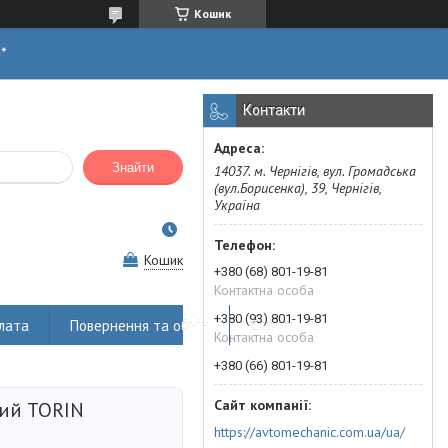
Кошик
н*
Контакти
Знайти
14037. м. Чернігів, вул. Громадська
(вул.Борисенка), 39, Чернігів,
Україна
Кошик
+380 (68) 801-19-81
Контактна особа
+380 (93) 801-19-81
лата
Повернення та обмін
Статті
Контактна особа
+380 (66) 801-19-81
ний TORIN
https://avtomechanic.com.ua/ua/