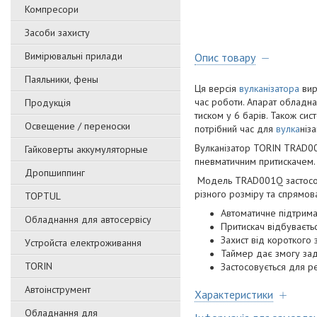
Компресори
Засоби захисту
Вимірювальні прилади
Опис товару
Паяльники, фены
Ця версія
вулканізатора
вир
час роботи. Апарат обладна
Продукція
тиском у 6 барів. Також си
Освещение / переноски
потрібний час для
вулка
ніза
Вулканізатор TORIN TRAD00
Гайковерты аккумуляторные
пневматичним притискачем.
Дропшиппинг
Модель TRAD001Q застосовна
різного розміру та спрямова
TOPTUL
Автоматичне підтрима
Обладнання для автосервісу
Притискач відбуваєт
Захист від короткого
Уcтpoйстa елeктpoживання
Таймер дає змогу зада
TORIN
Застосовується для ре
Автоінструмент
Характеристики
Обладнання для