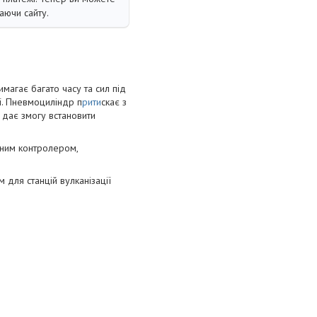
аючи сайту.
магає багато часу та сил під
ї. Пневмоциліндр п
рити
скає з
 дає змогу встановити
ним контролером,
для станцій вулканізації