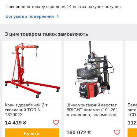
Повернення товару впродовж 14 днів за рахунок покупця
Всі умови повернення
З цим товаром також замовляють
Кран гідравлічний 2 т
Шиномонтажний верстат
Бала
складаний TORIN
BRIGHT автомат (10"-26",
авто
T32002X
техноролер, пневмовзор,
LCD
Auto Hook) GT887NS-
14 419
112
₴
AL390 380V
160 072
₴
Купити