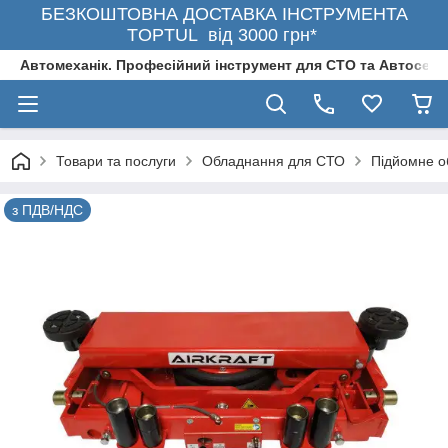
БЕЗКОШТОВНА ДОСТАВКА ІНСТРУМЕНТА
TOPTUL від 3000 грн*
Автомеханік. Професійний інструмент для СТО та Автосерв
Товари та послуги
Обладнання для СТО
Підйомне о
з ПДВ/НДС