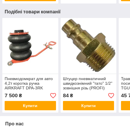
Подібні товари компанії
Пневмодомкрат для авто
Штуцер пневматичний
Трав
4,2т коротка ручка
швидкознімний "тато" 1/2"
поси
AIRKRAFT DPA-3RK
зовнішня різь (PROFI)
TGU
AIRKRAFT SE2-4PM
7 500
84
45 
₴
₴
Купити
Купити
Про нас