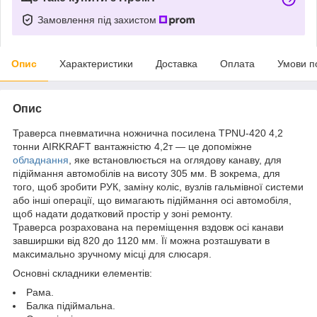
Замовлення під захистом
Опис
Характеристики
Доставка
Оплата
Умови п
Опис
Траверса пневматична ножнична посилена TPNU-420 4,2
тонни AIRKRAFT вантажністю 4,2т — це допоміжне
обладнання
, яке встановлюється на оглядову канаву, для
підіймання автомобілів на висоту 305 мм. В зокрема, для
того, щоб зробити РУК, заміну коліс, вузлів гальмівної системи
або інші операції, що вимагають підіймання осі автомобіля,
щоб надати додатковий простір у зоні ремонту.
Траверса розрахована на переміщення вздовж осі канави
завширшки від 820 до 1120 мм. Її можна розташувати в
максимально зручному місці для слюсаря.
Основні складники елементів:
Рама.
Балка підіймальна.