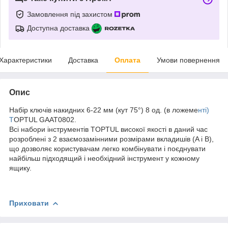
Замовлення під захистом
Доступна доставка
Характеристики
Доставка
Оплата
Умови повернення
Опис
Набір ключів накидних 6-22 мм (кут 75°) 8 од. (в ложеме
нті)
T
OPTUL GAAT0802.
Всі набори інструментів TOPTUL високої якості в даний час
розроблені з 2 взаємозамінними розмірами вкладишів (A і B),
що дозволяє користувачам легко комбінувати і поєднувати
найбільш підходящий і необхідний інструмент у кожному
ящику.
Приховати