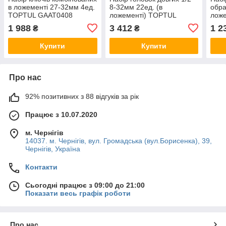
в ложементі 27-32мм 4ед.
8-32мм 22ед. (в
обра
TOPTUL GAAT0408
ложементі) TOPTUL
лож
GAAT2202
GAA
1 988
3 412
1 2
₴
₴
Купити
Купити
Про нас
92% позитивних з 88 відгуків за рік
Працює з 10.07.2020
м. Чернігів
14037. м. Чернігів, вул. Громадська (вул.Борисенка), 39,
Чернігів, Україна
Контакти
Сьогодні працює з 09:00 до 21:00
Показати весь графік роботи
Про нас