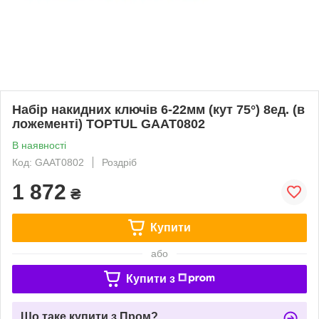
Набір накидних ключів 6-22мм (кут 75°) 8ед. (в
ложементі) TOPTUL GAAT0802
В наявності
Код: GAAT0802
Роздріб
1 872
₴
Купити
або
Купити з
Що таке купити з Пром?