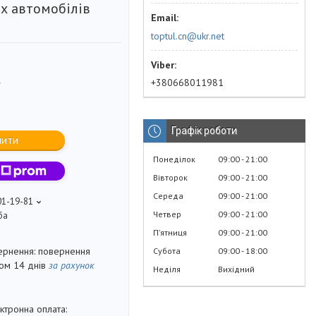
х автомобілів
toptul.cn@ukr.net
+380668011981
7
Графік роботи
пити
Понеділок
09:00
21:00
Вівторок
09:00
21:00
Середа
09:00
21:00
01-19-81
Четвер
09:00
21:00
ба
Пʼятниця
09:00
21:00
повернення
Субота
09:00
18:00
гом 14 днів
за рахунок
Неділя
Вихідний