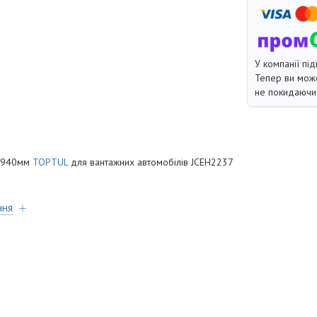
У компанії під
Тепер ви може
не покидаючи 
а 940мм
TOPTUL
для вантажних автомобілів JCEH2237
ння