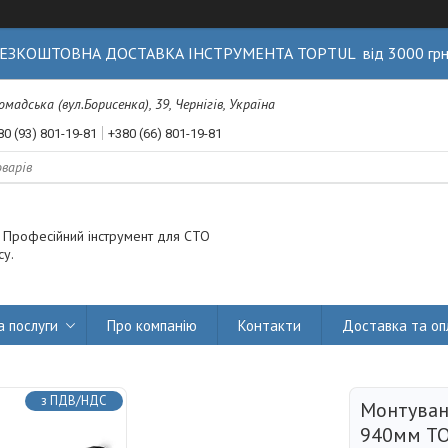
ЕЗКОШТОВНА ДОСТАВКА ІНСТРУМЕНТА TOPTUL від 3000 гр
Громадська (вул.Борисенка), 39, Чернігів, Україна
80 (93) 801-19-81
+380 (66) 801-19-81
. Професійний інструмент для СТО
су.
а послуги
Про компанію
Контакти
Доставка та оп
з ПДВ/НДС
Монтува
940мм TO