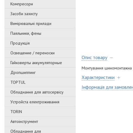
Компресори
Засоби захисту
Вимірювальні прилади
Паяльники, фены
Продукція
Освещение / переноски
Опис товару
Гайковерты аккумуляторные
Монтування шиномонтажн
Дропшиппинг
Характеристики
TOPTUL
Інформація для замовле
Обладнання для автосервісу
Уcтpoйстa елeктpoживання
TORIN
Автоінструмент
Обладнання для