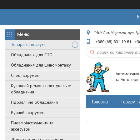
Б
14037. м. Чернігів, вул. 
+380 (68) 801-19-81
+3
Товари та послуги
Обладнання для СТО
Обладнання для шиномонтажу
Автомеханік
Спецінструмент
та Автосерві
Кузовний ремонт і рихтувальне
обладнання
Головна
Товари т
Гідравлічне обладнання
Ручний інструмент
Пневмоінструменти та
аксесуари
Домкрати, підставки, упори