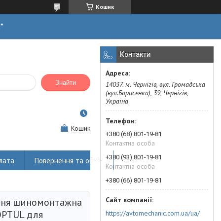
Кошик
н*
Контакти
Знайти
14037. м. Чернігів, вул. Громадська
(вул.Борисенка), 39, Чернігів,
Україна
Кошик
+380 (68) 801-19-81
Контактна особа
+380 (93) 801-19-81
лата
Повернення та обмін
Статті
Контактна особа
+380 (66) 801-19-81
ння шиномонтажна
PTUL для
https://avtomechanic.com.ua/ua/