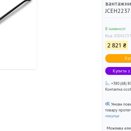
вантажни
JCEH2237
В наявності
Код:
JCEH223
2 821 ₴
Ку
Купити з
+380 (68) 8
Контактна осо
товару протя
покупця