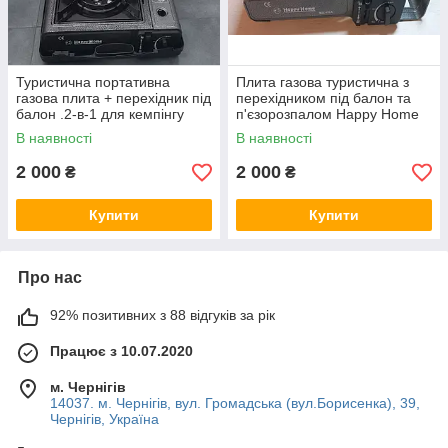
Туристична портативна
Плита газова туристична з
газова плита + перехідник під
перехідником під балон та
балон .2-в-1 для кемпінгу
п'єзорозпалом Happy Home
BDZ-155A
В наявності
В наявності
2 000
2 000
₴
₴
Купити
Купити
Про нас
92% позитивних з 88 відгуків за рік
Працює з 10.07.2020
м. Чернігів
14037. м. Чернігів, вул. Громадська (вул.Борисенка), 39,
Чернігів, Україна