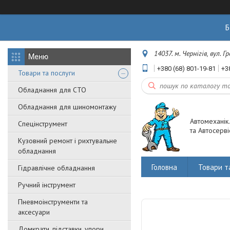
Б
14037. м. Чернігів, вул. 
+380 (68) 801-19-81
+3
Товари та послуги
Обладнання для СТО
Обладнання для шиномонтажу
Автомеханік
Спецінструмент
та Автосерві
Кузовний ремонт і рихтувальне
обладнання
Головна
Товари т
Гідравлічне обладнання
Ручний інструмент
Пневмоінструменти та
аксесуари
Домкрати, підставки, упори