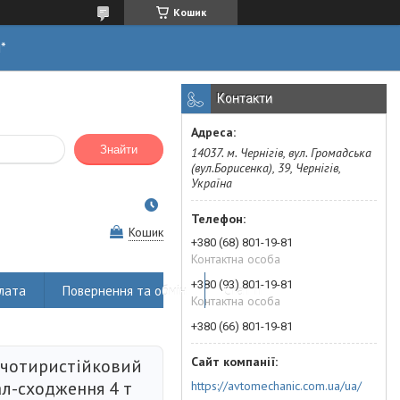
Кошик
н*
Контакти
Знайти
14037. м. Чернігів, вул. Громадська
(вул.Борисенка), 39, Чернігів,
Україна
Кошик
+380 (68) 801-19-81
Контактна особа
+380 (93) 801-19-81
лата
Повернення та обмін
Статті
Контактна особа
+380 (66) 801-19-81
 чотиристійковий
ал-сходження 4 т
https://avtomechanic.com.ua/ua/