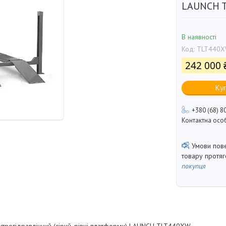
LAUNCH 
В наявності
Код:
TLT440
242 000 
Ку
+380 (68) 8
Контактна осо
товару протя
покупця