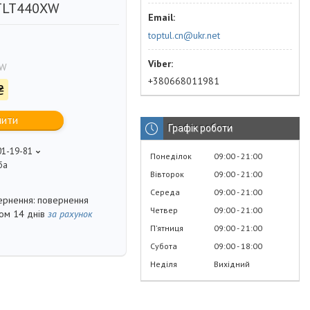
TLT440XW
toptul.cn@ukr.net
XW
+380668011981
₴
пити
Графік роботи
01-19-81
Понеділок
09:00
21:00
ба
Вівторок
09:00
21:00
Середа
09:00
21:00
повернення
Четвер
09:00
21:00
гом 14 днів
за рахунок
Пʼятниця
09:00
21:00
Субота
09:00
18:00
Неділя
Вихідний