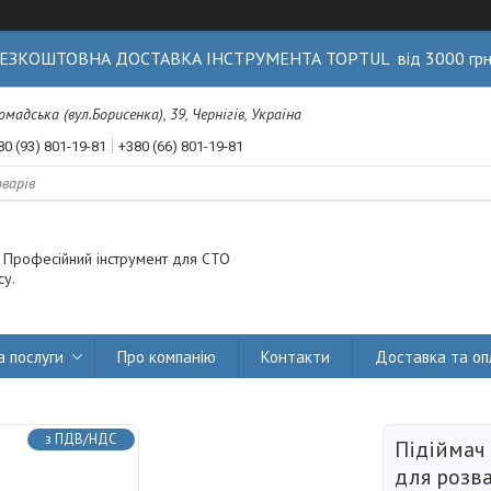
ЕЗКОШТОВНА ДОСТАВКА ІНСТРУМЕНТА TOPTUL від 3000 гр
Громадська (вул.Борисенка), 39, Чернігів, Україна
80 (93) 801-19-81
+380 (66) 801-19-81
. Професійний інструмент для СТО
су.
а послуги
Про компанію
Контакти
Доставка та оп
з ПДВ/НДС
Підіймач
для розв