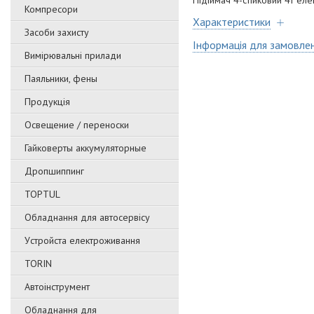
Підіймач 4-стійковий 4т ел
Компресори
Характеристики
Засоби захисту
Інформація для замовле
Вимірювальні прилади
Паяльники, фены
Продукція
Освещение / переноски
Гайковерты аккумуляторные
Дропшиппинг
TOPTUL
Обладнання для автосервісу
Уcтpoйстa елeктpoживання
TORIN
Автоінструмент
Обладнання для