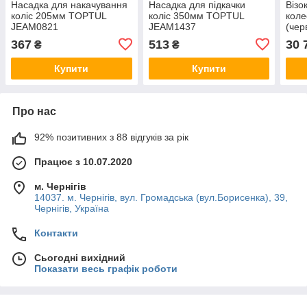
Насадка для накачування
Насадка для підкачки
Візо
коліс 205мм TOPTUL
коліс 350мм TOPTUL
коле
JEAM0821
JEAM1437
(чер
367
513
30 
₴
₴
Купити
Купити
Про нас
92% позитивних з 88 відгуків за рік
Працює з 10.07.2020
м. Чернігів
14037. м. Чернігів, вул. Громадська (вул.Борисенка), 39,
Чернігів, Україна
Контакти
Сьогодні вихідний
Показати весь графік роботи