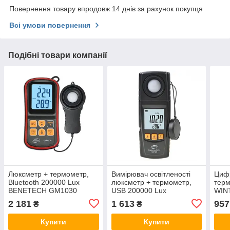
Повернення товару впродовж 14 днів за рахунок покупця
Всі умови повернення
Подібні товари компанії
Люксметр + термометр,
Вимірювач освітленості
Циф
Bluetooth 200000 Lux
люксметр + термометр,
терм
BENETECH GM1030
USB 200000 Lux
WIN
BENETECH GM1020
2 181
1 613
957
₴
₴
Купити
Купити