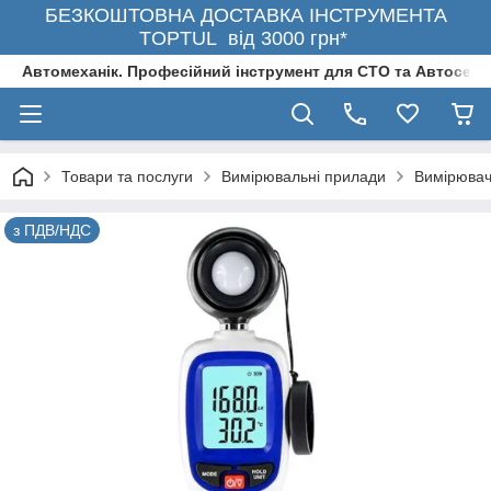
БЕЗКОШТОВНА ДОСТАВКА ІНСТРУМЕНТА
TOPTUL від 3000 грн*
Автомеханік. Професійний інструмент для СТО та Автосерв
Товари та послуги
Вимірювальні прилади
Вимірювачі
з ПДВ/НДС