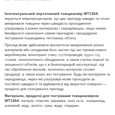
Інтелектуальний портативний товщиномір WT130A
керується мікропроцесором, що дає приладу швидко та точно
вимірювати товщини через швидкість проходження
ультразвуку в різних матеріалах і середовищах, якщо немає
ймовірності нанесення самим приладом і процедурою
тестування пошкоджень тестовому об'єкту.
Прилад може здійснювати високоточні вимірювання різних
матеріалів або складників його частин під час промислового
виробництва, моніторинг стан
у труб
опроводів, су
дин під
ти
ском, технологічного обладнання, а також ступінь корозії та
зношеності об'єктів, що є в безпосередній експлуатації, під
час оброблення металів, технічного контролю готової
продукції, а також інших зон тестування. Будь-які матеріали та
середовища, через які ультразвук може проходити за
постійної швидкості та відбиватися від зворотної поверхні —
придатні для описуваного приладу.
Матеріали, придатні для тестування товщиноміром
WT130A:
метали, пластик, кераміка, скло та ін., наприклад,
алюміній, мідь, золото, гума, вода, гліцерин.