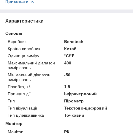
Приховати
Характеристики
Основні
Виробник
Benetech
Країна виробник
Китай
Одиниця виміру
°С/°F
Максимальний діапазон
400
вимірювань
Мінімальний діапазон
-50
вимірювань
Похибка, +/-
1.5
Принцип дії
Інфрачервоний
Тип
Пірометр
Тип візуалізації
Текстово-цифровий
Тип цілевказівника
Точковий
Монітор
Монітор
РК