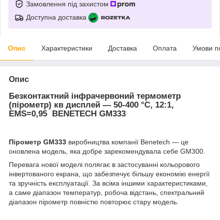
Замовлення під захистом
Доступна доставка
Опис
Характеристики
Доставка
Оплата
Умови п
Опис
Безконтактний інфрачервоний термометр
(пірометр) кв дисплей — 50-400 °C, 12:1,
EMS=0,95 BENETECH GM333
Пірометр GM333
виробництва компанії Benetech — це
оновлена модель, яка добре зарекомендувала себе GM300.
Перевага нової моделі полягає в застосуванні кольорового
інвертованого екрана, що забезпечує більшу економію енергії
та зручність експлуатації. За всіма іншими характеристиками,
а саме діапазон температур, робоча відстань, спектральний
діапазон пірометр повністю повторює стару модель.