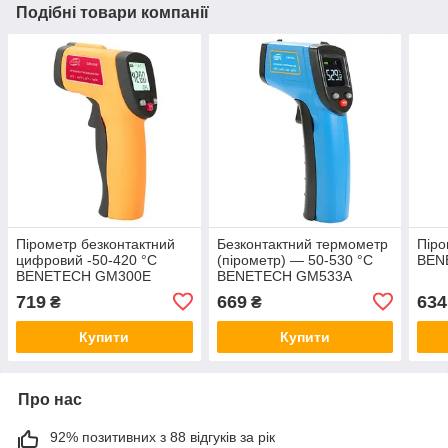
Подібні товари компанії
Пірометр безконтактний
Безконтактний термометр
Піро
цифровий -50-420 °C
(пірометр) — 50-530 °C
BEN
BENETECH GM300E
BENETECH GM533A
719
669
634
₴
₴
Купити
Купити
Про нас
92% позитивних з 88 відгуків за рік