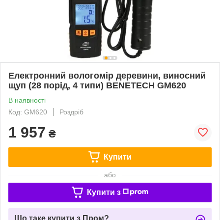
Електронний вологомір деревини, виносний
щуп (28 порід, 4 типи) BENETECH GM620
В наявності
Код: GM620
Роздріб
1 957
₴
Купити
або
Купити з
Що таке купити з Пром?