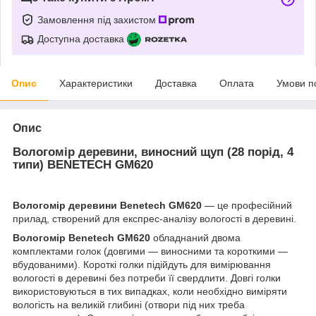
Замовлення під захистом
Доступна доставка
Опис
Характеристики
Доставка
Оплата
Умови п
Опис
Вологомір деревини, виносний щуп (28 порід, 4
типи) BENETECH GM620
Вологомір деревини Benetech GM620
— це професійний
прилад, створений для експрес-аналізу вологості в деревині.
Вологомір Benetech GM620
обладнаний двома
комплектами голок (довгими — виносними та короткими —
вбудованими). Короткі голки підійдуть для вимірювання
вологості в деревині без потреби її свердлити. Довгі голки
використовуються в тих випадках, коли необхідно виміряти
вологість на великій глибині (отвори під них треба